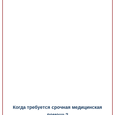
Медицинская стандартизация
Нормативы экстренной и неотложной помощи
Нормы лабораторных и инструментальных
исследований
Обратная связь
Добавить материал
FAQ
Когда требуется срочная медицинская
помощь?