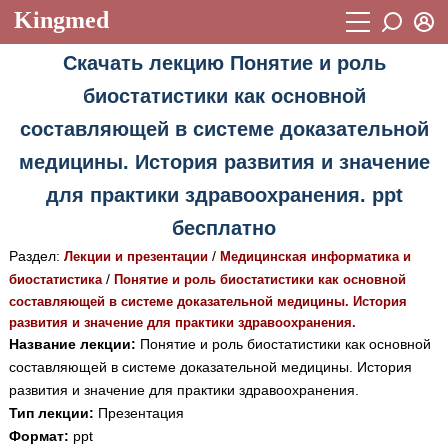
Kingmed
Вход
Скачать лекцию Понятие и роль
Учебный материал
Логин (E-mail):
биостатистики как основной
Видеогалерея
899
составляющей в системе доказательной
Пароль
Фотогалерея
(1906)
медицины. История развития и значение
Истории болезней
1268
для практики здравоохранения. ppt
Восстановить пароль
Лекции и презентации
бесплатно
2474
Регистрация
Раздел:
/
Вход
Лекции и презентации
Медицинская информатика и
Аккредитационные тесты
(6)
/
биостатистика
Понятие и роль биостатистики как основной
составляющей в системе доказательной медицины. История
Методические рекомендации
1050
развития и значение для практики здравоохранения.
Научно-популярное
Название лекции:
Понятие и роль биостатистики как основной
составляющей в системе доказательной медицины. История
Статьи
развития и значение для практики здравоохранения.
Тип лекции:
Презентация
Новости
(244)
Формат:
ppt