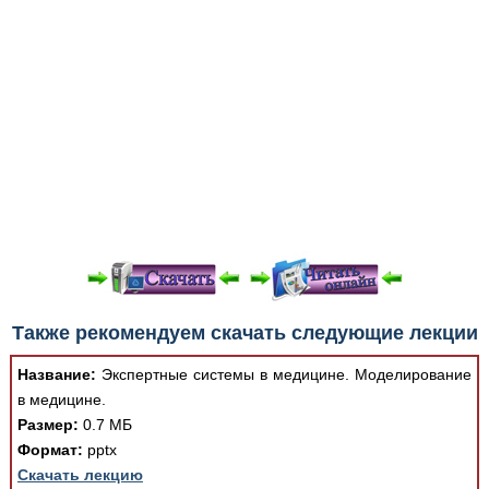
При просмотре в режиме "Читать онлайн" возможны
Также рекомендуем скачать следующие лекции
различные ошибки отображения документа в результате
отсутствия поддержки Вашим браузером шрифтов и
Название:
Экспертные системы в медицине. Моделирование
изменения размеров исходных шаблонов. При
в медицине.
скачивании документа данная ошибка устраняется Вашим
Размер:
0.7 МБ
программным обеспечением автоматически.
Формат:
pptx
Скачать лекцию