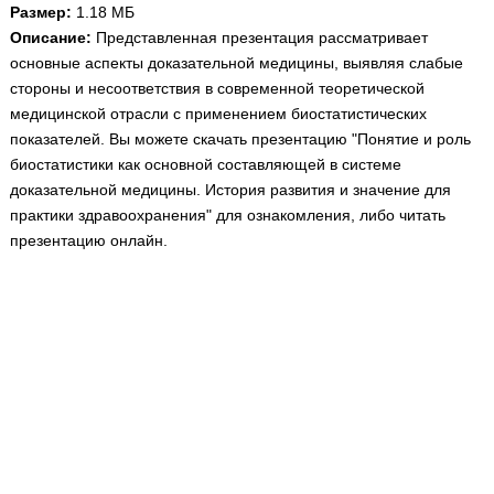
Медицинская стандартизация
Размер:
1.18 МБ
Описание:
Представленная презентация рассматривает
Нормативы экстренной и неотложной помощи
основные аспекты доказательной медицины, выявляя слабые
стороны и несоответствия в современной теоретической
Нормы лабораторных и инструментальных
медицинской отрасли с применением биостатистических
исследований
показателей. Вы можете скачать презентацию "Понятие и роль
Обратная связь
биостатистики как основной составляющей в системе
Добавить материал
доказательной медицины. История развития и значение для
FAQ
практики здравоохранения" для ознакомления, либо читать
презентацию онлайн.