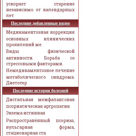
ускоряет старение
независимо от календарных
лет
Последние добавленные видео
Медикаментозная коррекция
основных клинических
проявлений ме
Виды физической
активности. Борьба со
стрессовыми факторами.
Немедикаментозное лечение
метаболического синдрома.
Диетотер
Последние истории болезней
Дистальная межфаланговая
псориатическая артропатия
Экзема истинная
Распространённый псориаз,
вульгарная форма,
стационарная ста