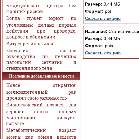
Размер:
0.44 МБ
медицинского центра без
лишних рисков
Формат:
ppt
Когда нужен юрист по
Скачать лекцию
уголовным делам: первые
действия при проверке,
Название:
Статистическа
допросе и обвинении
Размер:
0.84 МБ
Витреоретинальная
Формат:
pptx
хирургия: полное
Скачать лекцию
руководство по лечению
патологий сетчатки и
стекловидного тела
Последние добавленные новости
Новое открытие:
мелкоклеточный рак
проявил свою уязвимость
Биологический возраст как
зеркало эпохи: почему
миллениалы рискуют
больше
Метаболический возраст
мозга: как обмен веществ