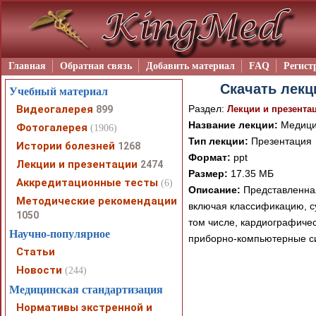
Главная
Обратная связь
Добавить материал
FAQ
Регист
Скачать лекц
Учебный материал
Видеогалерея
Раздел:
899
Лекции и презента
Название лекции:
Медици
Фотогалерея
(1906)
Тип лекции:
Презентация
Истории болезней
1268
Формат:
ppt
Лекции и презентации
2474
Размер:
17.35 МБ
Аккредитационные тесты
(6)
Описание:
Представленная
Методические рекомендации
включая классификацию, с
1050
том числе, кардиографиче
Научно-популярное
приборно-компьютерные си
Статьи
Новости
(244)
Медицинская стандартизация
Нормативы экстренной и