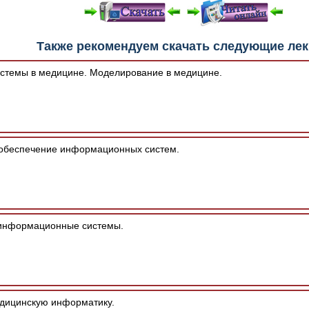
е "Читать онлайн" возможны различные ошибки отображения 
Также рекомендуем скачать следующие ле
зером шрифтов и изменения размеров исходных шаблонов. 
шим программным обеспечением автоматически.
стемы в медицине. Моделирование в медицине.
обеспечение информационных систем.
информационные системы.
дицинскую информатику.