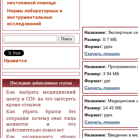
неотложной помощи
Нормы лабораторных и
инструментальных
При просмотре в режим
исследований
поддержки Вашим брау
ошибка устраняется Ва
Название:
Экспертные си
Размер:
0.7 МБ
Формат:
pptx
Скачать лекцию
Нравится
Название:
Программное 
Размер:
3.94 МБ
Формат:
ppt
Последние добавленные статьи
Скачать лекцию
Как выбрать медицинский
центр в СПб: на что смотреть
Название:
Медицинские 
кроме отзывов
Размер:
14.45 МБ
Как убрать брыли без
Формат:
pptx
операции: почему овал лица
Скачать лекцию
меняется и что
действительно помогает
Название:
Введение в ме
Как организовать уборку