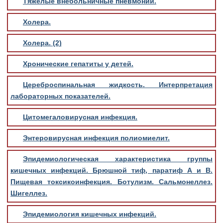
Тяжелые внебольничные пневмонии.
Холера.
Холера. (2)
Хронические гепатиты у детей.
Цереброспинальная жидкость. Интерпретация
лабораторных показателей.
Цитомегаловирусная инфекция.
Энтеровирусная инфекция полиомиелит.
Эпидемиологическая характеристика группы
кишечных инфекций. Брюшной тиф, паратиф А и В.
Пищевая токсикоинфекция. Ботулизм. Сальмонеллез.
Шигеллез.
Эпидемиология кишечных инфекций.