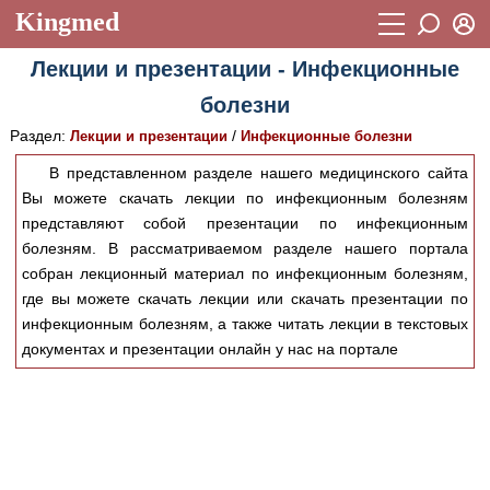
Kingmed
Вход
Лекции и презентации - Инфекционные
Учебный материал
Логин (E-mail):
болезни
Видеогалерея
899
Раздел:
/
Лекции и презентации
Инфекционные болезни
Пароль
Фотогалерея
(1906)
В представленном разделе нашего медицинского сайта
Вы можете скачать лекции по инфекционным болезням
Истории болезней
1268
представляют собой презентации по инфекционным
Восстановить пароль
Лекции и презентации
2474
Регистрация
болезням. В рассматриваемом разделе нашего портала
собран лекционный материал по инфекционным болезням,
Вход
Аккредитационные тесты
(6)
где вы можете скачать лекции или скачать презентации по
инфекционным болезням, а также читать лекции в текстовых
Методические рекомендации
1050
документах и презентации онлайн у нас на портале
Научно-популярное
Статьи
Новости
(244)