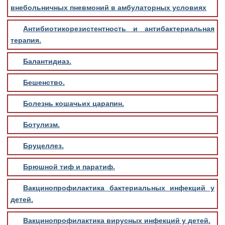
внебольничных пневмоний в амбулаторных условиях
Антибиотикорезистентность и антибактериальная
терапия.
Балантидиаз.
Бешенство.
Болезнь кошачьих царапин.
Ботулизм.
Бруцеллез.
Брюшной тиф и паратиф.
Вакцинопрофилактика бактериальных инфекций у
детей.
Вакцинопрофилактика вирусных инфекций у детей.