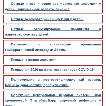
Острые и хронические респираторные инфекции у
детей. Современные аспекты лечения.
Острые респираторные инфекции у детей.
Острые стенозирующие ларингиты и
ларинготрахеиты у детей.
Патогенез и клинические проявления
геморрагической лихорадки Эбола.
Пневмококковая инфекция
Пневмония 2020 на фоне коронавируса COVID-19.
Полиомиелит в постсертификационный период.
Клиника, диагностика, профилактика.
Поражение центральной нервной системы при
хронической Эпштейна-Барр вирусной инфекции у
детей.