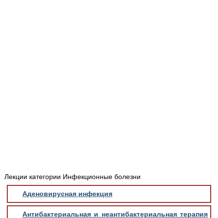
Медицинская стандартизация
Нормативы экстренной и неотложной помощи
Нормы лабораторных и инструментальных
исследований
Обратная связь
Добавить материал
FAQ
Лекции категории Инфекционные болезни
Аденовирусная инфекция
Антибактериальная и неантибактериальная терапия