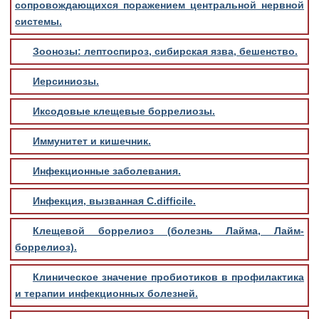
сопровождающихся поражением центральной нервной
системы.
Зоонозы: лептоспироз, сибирская язва, бешенство.
Иерсиниозы.
Иксодовые клещевые боррелиозы.
Иммунитет и кишечник.
Инфекционные заболевания.
Инфекция, вызванная C.difficile.
Клещевой боррелиоз (болезнь Лайма, Лайм-
боррелиоз).
Клиническое значение пробиотиков в профилактика
и терапии инфекционных болезней.