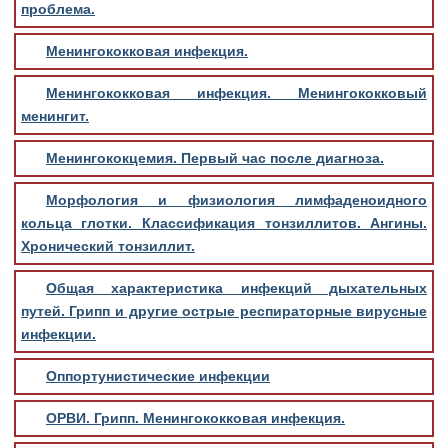
проблема.
Менингококковая инфекция.
Менингококковая инфекция. Менингококковый
менингит.
Менингококцемия. Первый час после диагноза.
Морфология и физиология лимфаденоидного
кольца глотки. Классификация тонзиллитов. Ангины.
Хронический тонзиллит.
Общая характеристика инфекций дыхательных
путей. Грипп и другие острые респираторные вирусные
инфекции.
Оппортунистические инфекции
ОРВИ. Грипп. Менингококковая инфекция.