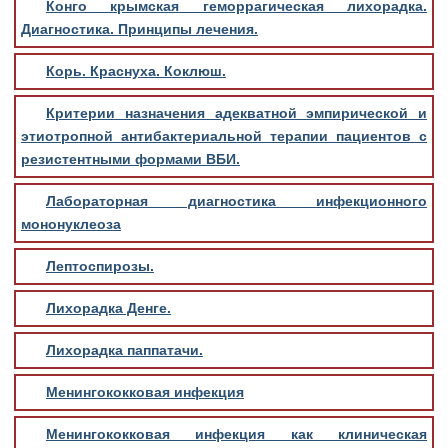
Конго крымская геморрагическая лихорадка.
Диагностика. Принципы лечения.
Корь. Краснуха. Коклюш.
Критерии назначения адекватной эмпирической и
этиотропной антибактериальной терапии пациентов с
резистентными формами ВБИ.
Лабораторная диагностика инфекционного
мононуклеоза
Лептоспирозы.
Лихорадка Денге.
Лихорадка паппатачи.
Менингококковая инфекция
Менингококковая инфекция как клиническая