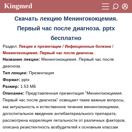
Kingmed
Вход
Скачать лекцию Менингококцемия.
Учебный материал
Логин (E-mail):
Первый час после диагноза. pptx
Видеогалерея
899
бесплатно
Пароль
Фотогалерея
(1906)
Раздел:
/
/
Лекции и презентации
Инфекционные болезни
Менингококцемия. Первый час после диагноза.
Истории болезней
1268
Название лекции:
Менингококцемия. Первый час после
Восстановить пароль
диагноза.
Лекции и презентации
2474
Регистрация
Тип лекции:
Презентация
Вход
Аккредитационные тесты
(6)
Формат:
pptx
Размер:
1.53 МБ
Методические рекомендации
1050
Описание:
Представленная презентация "Менингококцемия.
Первый час после диагноза" освещает такие важные вопросы,
Научно-популярное
как актуальность и естественное течение менингококцемии,
Статьи
догоспитальное введение антибактериального препарата,
рассмотрена корреляция летальности от различных факторов,
Новости
(244)
описана резистентность возбудителей к основным классам