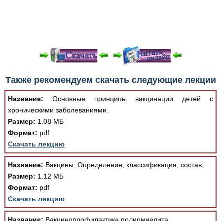
При просмотре в режиме "Читать онлайн" возможны
Также рекомендуем скачать следующие лекции
различные ошибки отображения документа в результате
отсутствия поддержки Вашим браузером шрифтов и
Название:
Основные принципы вакцинации детей с
изменения размеров исходных шаблонов. При
хроническими заболеваниями.
скачивании документа данная ошибка устраняется Вашим
Размер:
1.08 МБ
программным обеспечением автоматически.
Формат:
pdf
Скачать лекцию
Название:
Вакцины. Определение, классификация, состав.
Размер:
1.12 МБ
Формат:
pdf
Скачать лекцию
Название:
Вакцинопрофилактика полиомиелита.