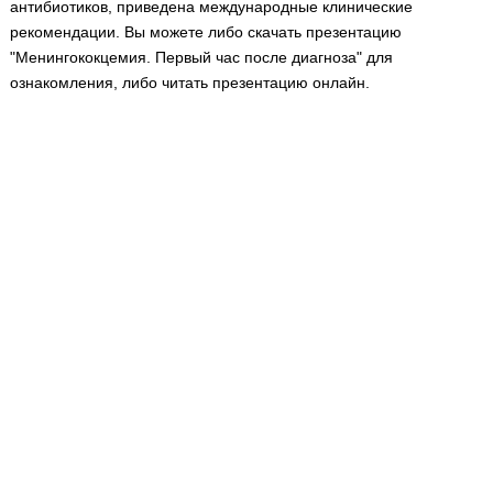
антибиотиков, приведена международные клинические
Медицинская стандартизация
рекомендации. Вы можете либо скачать презентацию
Нормативы экстренной и неотложной помощи
"Менингококцемия. Первый час после диагноза" для
ознакомления, либо читать презентацию онлайн.
Нормы лабораторных и инструментальных
исследований
Обратная связь
Добавить материал
FAQ