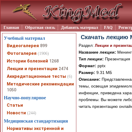
Главная
Обратная связь
Добавить материал
FAQ
Регист
Скачать лекцию 
Учебный материал
Видеогалерея
Раздел:
899
Лекции и презента
Название лекции:
Менинго
Фотогалерея
(1906)
Тип лекции:
Презентация
Истории болезней
1268
Формат:
pptx
Лекции и презентации
2474
Размер:
9.31 МБ
Аккредитационные тесты
(6)
Описание:
Представленная
Методические рекомендации
темы, освещая эпидемиоло
1050
инфекции, приведена хара
Научно-популярное
проблемы. Вы можете либо
Статьи
читать презентацию онлай
Новости
(244)
Медицинская стандартизация
Нормативы экстренной и