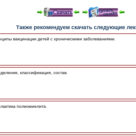
е "Читать онлайн" возможны различные ошибки отображения 
Также рекомендуем скачать следующие ле
зером шрифтов и изменения размеров исходных шаблонов. 
шим программным обеспечением автоматически.
ципы вакцинации детей с хроническими заболеваниями.
деление, классификация, состав.
актика полиомиелита.