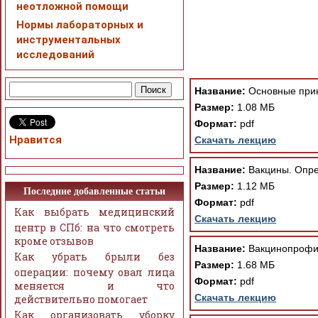
неотложной помощи
Нормы лабораторных и
инструментальных
исследований
При просмотре в режим
поддержки Вашим брау
ошибка устраняется Ва
Название:
Основные прин
Размер:
1.08 МБ
Формат:
pdf
Нравится
Скачать лекцию
Название:
Вакцины. Опре
Размер:
1.12 МБ
Последние добавленные статьи
Формат:
pdf
Как выбрать медицинский
Скачать лекцию
центр в СПб: на что смотреть
кроме отзывов
Название:
Вакцинопрофил
Как убрать брыли без
Размер:
1.68 МБ
операции: почему овал лица
Формат:
pdf
меняется и что
Скачать лекцию
действительно помогает
Как организовать уборку