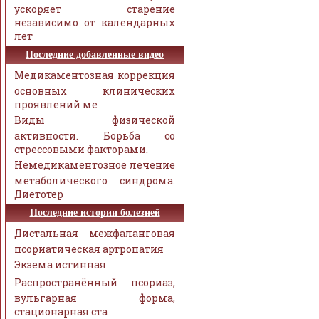
ускоряет старение
независимо от календарных
лет
Последние добавленные видео
Медикаментозная коррекция
основных клинических
проявлений ме
Виды физической
активности. Борьба со
стрессовыми факторами.
Немедикаментозное лечение
метаболического синдрома.
Диетотер
Последние истории болезней
Дистальная межфаланговая
псориатическая артропатия
Экзема истинная
Распространённый псориаз,
вульгарная форма,
стационарная ста