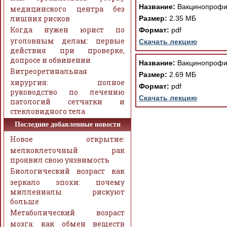
Название:
Вакцинопрофил
медицинского центра без
лишних рисков
Размер:
2.35 МБ
Когда нужен юрист по
Формат:
pdf
уголовным делам: первые
Скачать лекцию
действия при проверке,
допросе и обвинении
Название:
Вакцинопрофил
Витреоретинальная
Размер:
2.69 МБ
хирургия: полное
Формат:
pdf
руководство по лечению
Скачать лекцию
патологий сетчатки и
стекловидного тела
Последние добавленные новости
Новое открытие:
мелкоклеточный рак
проявил свою уязвимость
Биологический возраст как
зеркало эпохи: почему
миллениалы рискуют
больше
Метаболический возраст
мозга: как обмен веществ