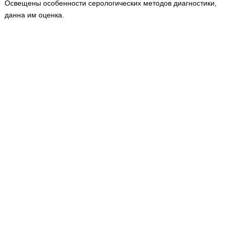
Освещены особенности серологических методов диагностики,
Медицинская стандартизация
данна им оценка.
Нормативы экстренной и неотложной помощи
Нормы лабораторных и инструментальных
исследований
Обратная связь
Добавить материал
FAQ