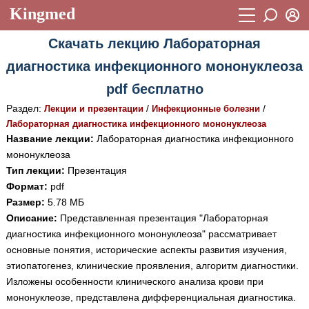
Kingmed
Вход
Скачать лекцию Лабораторная
Учебный материал
Логин (E-mail):
диагностика инфекционного мононуклеоза
Видеогалерея
899
pdf бесплатно
Пароль
Фотогалерея
(1906)
Раздел:
/
/
Лекции и презентации
Инфекционные болезни
Лабораторная диагностика инфекционного мононуклеоза
Истории болезней
1268
Название лекции:
Лабораторная диагностика инфекционного
Восстановить пароль
мононуклеоза
Лекции и презентации
2474
Регистрация
Тип лекции:
Презентация
Вход
Аккредитационные тесты
(6)
Формат:
pdf
Размер:
5.78 МБ
Методические рекомендации
1050
Описание:
Представленная презентация "Лабораторная
диагностика инфекционного мононуклеоза" рассматривает
Научно-популярное
основные понятия, исторические аспекты развития изучения,
Статьи
этиопатогенез, клинические проявления, алгоритм диагностики.
Изложены особенности клинического анализа крови при
Новости
(244)
мононуклеозе, представлена дифференциальная диагностика.