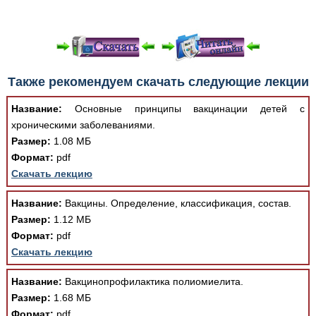
При просмотре в режиме "Читать онлайн" возможны
Также рекомендуем скачать следующие лекции
различные ошибки отображения документа в результате
отсутствия поддержки Вашим браузером шрифтов и
Название:
Основные принципы вакцинации детей с
изменения размеров исходных шаблонов. При
хроническими заболеваниями.
скачивании документа данная ошибка устраняется Вашим
Размер:
1.08 МБ
программным обеспечением автоматически.
Формат:
pdf
Скачать лекцию
Название:
Вакцины. Определение, классификация, состав.
Размер:
1.12 МБ
Формат:
pdf
Скачать лекцию
Название:
Вакцинопрофилактика полиомиелита.
Размер:
1.68 МБ
Формат:
pdf