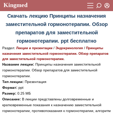
Kingmed
Вход
Скачать лекцию Принципы назначения
Учебный материал
Логин (E-mail):
заместительной гормонотерапии. Обзор
Видеогалерея
899
препаратов для заместительной
Пароль
Фотогалерея
(1906)
гормонотерапии. ppt бесплатно
Истории болезней
1268
Раздел:
/
/
Лекции и презентации
Эндокринология
Принципы
Восстановить пароль
назначения заместительной гормонотерапии. Обзор препаратов
Лекции и презентации
2474
Регистрация
для заместительной гормонотерапии.
Название лекции:
Принципы назначения заместительной
Вход
Аккредитационные тесты
(6)
гормонотерапии. Обзор препаратов для заместительной
гормонотерапии.
Методические рекомендации
1050
Тип лекции:
Презентация
Научно-популярное
Формат:
ppt
Размер:
0.25 МБ
Статьи
Описание:
В лекции представлены долговременные и
кратковременные показания к назначению заместительной
Новости
(244)
гормонотерапии, противопоказания к гормонотерапии, алгоритм