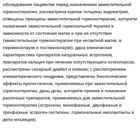
Медицинская стандартизация
обследования пациентки перед назначением заместительной
гормонотерапии, рассмотрена оценка толщины эндометрия,
Нормативы экстренной и неотложной помощи
освещены принципы заместительной гормонотерапии, алгоритм
назначения заместительной гормональной терапии в
Нормы лабораторных и инструментальных
зависимости от состояния матки и при ее отсутствии
исследований
(заместительная гормонотерапии при интактной матке, в
Обратная связь
перименопаузе и постменопаузе), дана клиническая
Добавить материал
характеристика препаратов натуральных эстрогенов,
FAQ
препаратов кальция при лечении сопутствующего остеопороза,
рассмотрены сахарный диабет и климакс с рассмотрением
климактерического синдрома, представлены биологические
эффекты прогестагенов, применяемых при заместительной
гормонотерапии, даны дозы, алгоритм приема и показания
различных препаратов, применяемых для заместительной
гормонотерапии (эстрогены, монофазные, двухфазные и
трехфазные эстроген-гестагены, гормональные имплантанты и
депо-инъекции).