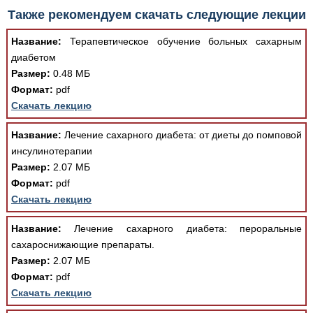
При просмотре в режиме "Читать онлайн" возможны
Также рекомендуем скачать следующие лекции
различные ошибки отображения документа в результате
отсутствия поддержки Вашим браузером шрифтов и
Название:
Терапевтическое обучение больных сахарным
изменения размеров исходных шаблонов. При
диабетом
скачивании документа данная ошибка устраняется Вашим
Размер:
0.48 МБ
программным обеспечением автоматически.
Формат:
pdf
Скачать лекцию
Название:
Лечение сахарного диабета: от диеты до помповой
инсулинотерапии
Размер:
2.07 МБ
Формат:
pdf
Скачать лекцию
Название:
Лечение сахарного диабета: пероральные
сахароснижающие препараты.
Размер:
2.07 МБ
Формат:
pdf
Скачать лекцию