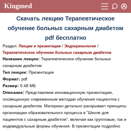
Kingmed
Вход
Скачать лекцию Терапевтическое
Учебный материал
Логин (E-mail):
обучение больных сахарным диабетом
Видеогалерея
899
pdf бесплатно
Пароль
Фотогалерея
(1906)
Раздел:
/
/
Лекции и презентации
Эндокринология
Терапевтическое обучение больных сахарным диабетом
Истории болезней
1268
Название лекции:
Терапевтическое обучение больных
Восстановить пароль
сахарным диабетом
Лекции и презентации
2474
Регистрация
Тип лекции:
Презентация
Вход
Аккредитационные тесты
(6)
Формат:
pdf
Размер:
0.48 МБ
Методические рекомендации
1050
Описание:
Представляем инновационную презентацию,
посвященную современным методам обучения пациентов с
Научно-популярное
сахарным диабетом. Материал детально раскрывает принципы
Статьи
организации образовательного процесса в "Школе для
пациентов с сахарным диабетом", включая как групповые, так и
Новости
(244)
индивидуальные формы обучения. В презентации подробно