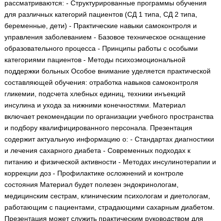
рассматриваются: - Структурированные программы обучения
Медицинская стандартизация
для различных категорий пациентов (СД 1 типа, СД 2 типа,
Нормативы экстренной и неотложной помощи
беременные, дети) - Практические навыки самоконтроля и
управления заболеванием - Базовое техническое оснащение
Нормы лабораторных и инструментальных
образовательного процесса - Принципы работы с особыми
исследований
категориями пациентов - Методы психоэмоциональной
Обратная связь
поддержки больных Особое внимание уделяется практической
Добавить материал
составляющей обучения: отработка навыков самоконтроля
FAQ
гликемии, подсчета хлебных единиц, техники инъекций
инсулина и ухода за нижними конечностями. Материал
включает рекомендации по организации учебного пространства
и подбору квалифицированного персонала. Презентация
содержит актуальную информацию о: - Стандартах диагностики
и лечения сахарного диабета - Современных подходах к
питанию и физической активности - Методах инсулинотерапии и
коррекции доз - Профилактике осложнений и контроле
состояния Материал будет полезен эндокринологам,
медицинским сестрам, клиническим психологам и диетологам,
работающим с пациентами, страдающими сахарным диабетом.
Презентация может служить практическим руководством для