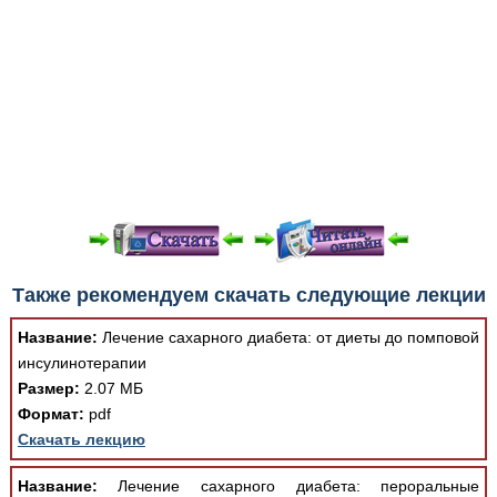
При просмотре в режиме "Читать онлайн" возможны
Также рекомендуем скачать следующие лекции
различные ошибки отображения документа в результате
отсутствия поддержки Вашим браузером шрифтов и
Название:
Лечение сахарного диабета: от диеты до помповой
изменения размеров исходных шаблонов. При
инсулинотерапии
скачивании документа данная ошибка устраняется Вашим
Размер:
2.07 МБ
программным обеспечением автоматически.
Формат:
pdf
Скачать лекцию
Название:
Лечение сахарного диабета: пероральные