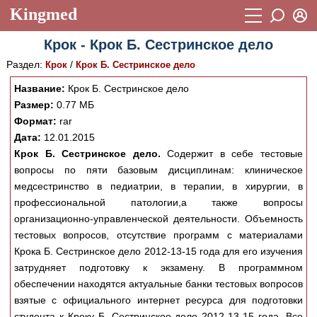
Kingmed
Вход
Крок - Крок Б. Сестринское дело
Учебный материал
Логин (E-mail):
Раздел:
/
Крок
Крок Б. Сестринское дело
Видеогалерея
899
Название:
Крок Б. Сестринское дело
Пароль
Фотогалерея
Размер:
0.77 МБ
(1906)
Формат:
rar
Истории болезней
1268
Дата:
12.01.2015
Восстановить пароль
Крок Б. Сестринское дело.
Содержит в себе тестовые
Лекции и презентации
2474
Регистрация
вопросы по пяти базовым дисциплинам: клиническое
Вход
Аккредитационные тесты
медсестринство в педиатрии, в терапии, в хирургии, в
(6)
профессиональной патологии,а также вопросы
Методические рекомендации
1050
организационно-управленческой деятельности. Объемность
тестовых вопросов, отсутствие программ с материалами
Научно-популярное
Крока Б. Сестринское дело 2012-13-15 года для его изучения
Статьи
затрудняет подготовку к экзамену. В программном
обеспечении находятся актуальные банки тестовых вопросов
Новости
(244)
взятые с официального интернет ресурса для подготовки
студента к Кроку Б. Сестринское дело 2012-13-15 года. Все