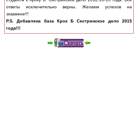
Медицинская стандартизация
ответы исключительно верны. Желаем успехов на
Нормативы экстренной и неотложной помощи
экзамене!!!
P.S. Добавлена база Крок Б Сестринское дело 2015
Нормы лабораторных и инструментальных
года!!!
исследований
Обратная связь
Добавить материал
FAQ