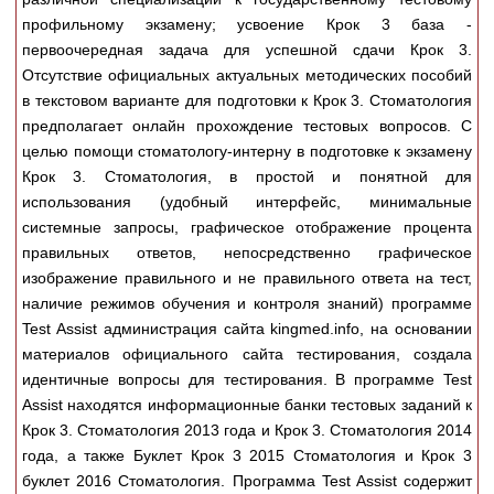
Медицинская стандартизация
профильному экзамену; усвоение Крок 3 база -
Нормативы экстренной и неотложной помощи
первоочередная задача для успешной сдачи Крок 3.
Отсутствие официальных актуальных методических пособий
Нормы лабораторных и инструментальных
в текстовом варианте для подготовки к Крок 3. Стоматология
исследований
предполагает онлайн прохождение тестовых вопросов. С
целью помощи стоматологу-интерну в подготовке к экзамену
Обратная связь
Крок 3. Стоматология, в простой и понятной для
Добавить материал
использования (удобный интерфейс, минимальные
FAQ
системные запросы, графическое отображение процента
правильных ответов, непосредственно графическое
изображение правильного и не правильного ответа на тест,
наличие режимов обучения и контроля знаний) программе
Test Assist администрация сайта kingmed.info, на основании
материалов официального сайта тестирования, создала
идентичные вопросы для тестирования. В программе Test
Assist находятся информационные банки тестовых заданий к
Крок 3. Стоматология 2013 года и Крок 3. Стоматология 2014
года, а также Буклет Крок 3 2015 Стоматология и Крок 3
буклет 2016 Стоматология. Программа Test Assist содержит