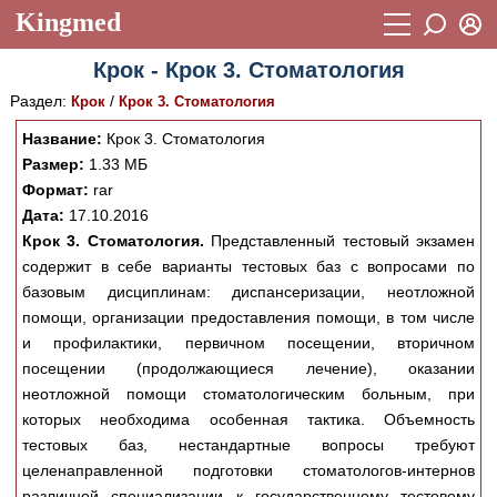
Kingmed
Вход
Крок - Крок 3. Стоматология
Учебный материал
Логин (E-mail):
Раздел:
/
Крок
Крок 3. Стоматология
Видеогалерея
899
Название:
Крок 3. Стоматология
Пароль
Фотогалерея
Размер:
1.33 МБ
(1906)
Формат:
rar
Истории болезней
1268
Дата:
17.10.2016
Восстановить пароль
Крок 3. Стоматология.
Представленный тестовый экзамен
Лекции и презентации
2474
Регистрация
содержит в себе варианты тестовых баз с вопросами по
Вход
Аккредитационные тесты
базовым дисциплинам: диспансеризации, неотложной
(6)
помощи, организации предоставления помощи, в том числе
Методические рекомендации
1050
и профилактики, первичном посещении, вторичном
посещении (продолжающиеся лечение), оказании
Научно-популярное
неотложной помощи стоматологическим больным, при
Статьи
которых необходима особенная тактика. Объемность
тестовых баз, нестандартные вопросы требуют
Новости
(244)
целенаправленной подготовки стоматологов-интернов
различной специализации к государственному тестовому