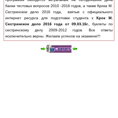
Медицинская стандартизация
банки тестовых вопросов 2010 -2016 годов, а также Крока М.
Нормативы экстренной и неотложной помощи
Сестринское дело 2016 года, взятые с официального
интернет ресурса для подготовки студента к
Крок М.
Нормы лабораторных и инструментальных
Сестринское дело 2016 года от 09.03.16г.
, буклеты по
исследований
сестринскому делу 2009-2012 годов. Все ответы
исключительно верны. Желаем успехов на экзамене!!!
Обратная связь
Добавить материал
FAQ