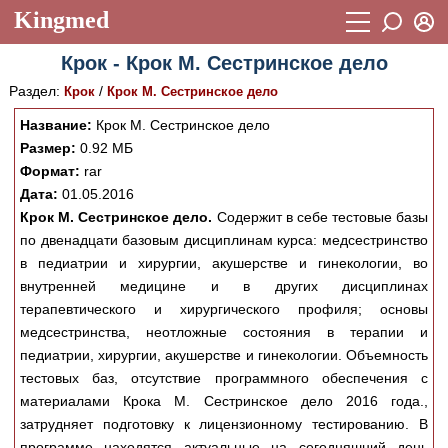
Kingmed
Вход
Крок - Крок М. Сестринское дело
Учебный материал
Логин (E-mail):
Раздел:
/
Крок
Крок М. Сестринское дело
Видеогалерея
899
Название:
Крок М. Сестринское дело
Пароль
Фотогалерея
Размер:
0.92 МБ
(1906)
Формат:
rar
Истории болезней
1268
Дата:
01.05.2016
Восстановить пароль
Крок М. Сестринское дело.
Содержит в себе тестовые базы
Лекции и презентации
2474
Регистрация
по двенадцати базовым дисциплинам курса: медсестринство
Вход
Аккредитационные тесты
в педиатрии и хирургии, акушерстве и гинекологии, во
(6)
внутренней медицине и в других дисциплинах
Методические рекомендации
1050
терапевтического и хирургического профиля; основы
медсестринства, неотложные состояния в терапии и
Научно-популярное
педиатрии, хирургии, акушерстве и гинекологии. Объемность
Статьи
тестовых баз, отсутствие программного обеспечения с
материалами Крока М. Сестринское дело 2016 года.,
Новости
(244)
затрудняет подготовку к лицензионному тестированию. В
программе находятся актуальные на сегодняшний день