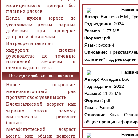
медицинского центра без
Назван
лишних рисков
Автор:
Вишнева Е.М., Гри
Когда нужен юрист по
Год издания:
2024
уголовным делам: первые
действия при проверке,
Размер:
1.77 МБ
допросе и обвинении
Формат:
pdf
Витреоретинальная
Язык:
русский
хирургия: полное
Описание:
Представляем
руководство по лечению
болезней” под редакцией 
патологий сетчатки и
стекловидного тела
Назван
Последние добавленные новости
Автор:
Ахмедова В.А
Новое открытие:
Год издания:
2022
мелкоклеточный рак
Размер:
11.23 МБ
проявил свою уязвимость
Формат:
pdf
Биологический возраст как
Язык:
Русский
зеркало эпохи: почему
Описание:
Книга "Основы
миллениалы рискуют
общие принципы формиров
больше
Метаболический возраст
Назван
мозга: как обмен веществ