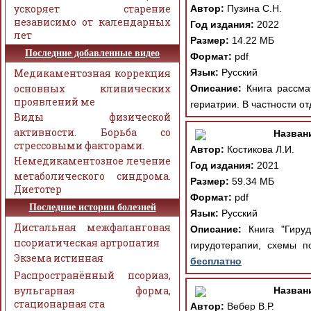
ускоряет старение
Автор:
Пузина С.Н.
независимо от календарных
Год издания:
2022
лет
Размер:
14.22 МБ
Последние добавленные видео
Формат:
pdf
Медикаментозная коррекция
Язык:
Русский
основных клинических
Описание:
Книга рассмат
проявлений ме
гериатрии. В частности о
Виды физической
активности. Борьба со
Назван
стрессовыми факторами.
Автор:
Костикова Л.И.
Немедикаментозное лечение
Год издания:
2021
метаболического синдрома.
Размер:
59.34 МБ
Диетотер
Формат:
pdf
Последние истории болезней
Язык:
Русский
Дистальная межфаланговая
Описание:
Книга "Гируд
псориатическая артропатия
гирудотерапии, схемы п
Экзема истинная
бесплатно
Распространённый псориаз,
вульгарная форма,
Назван
стационарная ста
Автор:
Вебер В.Р.