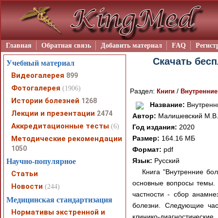
Главная
Обратная связь
Добавить материал
FAQ
Регист
Скачать бесп
Учебный материал
Видеогалерея
899
Фотогалерея
(1906)
Раздел:
/
Книги
Внутренние
Истории болезней
1268
Название:
Внутренни
Лекции и презентации
2474
Автор:
Малишевский М.В.,
Аккредитационные тесты
(6)
Год издания:
2020
Методические рекомендации
Размер:
164.16 МБ
1050
Формат:
pdf
Язык:
Русский
Научно-популярное
Книга "Внутренние бол
Статьи
основные вопросы темы. 
Новости
(244)
частности - сбор анамне
Медицинская стандартизация
болезни. Следующие час
Нормативы экстренной и
клинико-диагностически