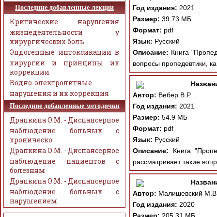
Последние добавленные лекции
Год издания:
2021
Размер:
39.73 МБ
Критические нарушения
Формат:
pdf
жизнедеятельности у
хирургических боль
Язык:
Русский
Эндогенные интоксикации в
Описание:
Книга "Пропеде
хирургии и принципы их
вопросы пропедевтики, ка
коррекции
Водно-электролитные
Назван
нарушения и их коррекция
Автор:
Вебер В.Р.
Последние добавленные методички
Год издания:
2021
Размер:
54.9 МБ
Драпкина О.М. - Диспансерное
Формат:
pdf
наблюдение больных с
хроническо
Язык:
Русский
Драпкина О.М. - Диспансерное
Описание:
Книга "Пропед
наблюдение пациентов с
рассматривает такие вопр
болезням
Драпкина О.М. - Диспансерное
Назван
наблюдение больных с
Автор:
Малишевский М.В.,
нарушением
Год издания:
2020
Размер:
205.31 МБ