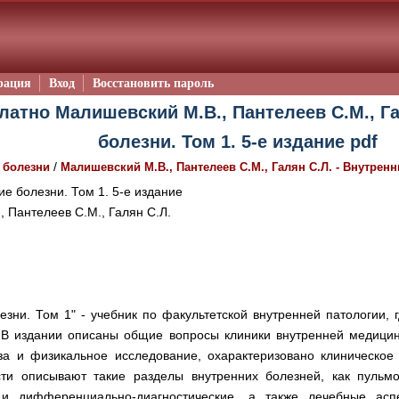
рация
Вход
Восстановить пароль
латно Малишевский М.В., Пантелеев С.М., Га
болезни. Том 1. 5-е издание pdf
/
 болезни
Малишевский М.В., Пантелеев С.М., Галян С.Л. - Внутренни
е болезни. Том 1. 5-е издание
 Пантелеев С.М., Галян С.Л.
езни. Том 1" - учебник по факультетской внутренней патологии,
В издании описаны общие вопросы клиники внутренней медицин
за и физикальное исследование, охарактеризовано клиническо
ти описывают такие разделы внутренних болезней, как пульмо
е и дифференциально-диагностические, а также лечебные асп