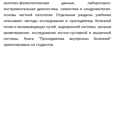
Медицинская стандартизация
анатомо-физиологические данные, лабораторно-
инструментальная диагностика, семиотика и синдромология,
Нормативы экстренной и неотложной помощи
основы частной патологии. Отдельные разделы учебника
описывают методы исследования и пропедевтику болезней
Нормы лабораторных и инструментальных
почек и мочевыводящих путей, эндокринной системы, органов
исследований
кроветворения, исследование костно-суставной и мышечной
Обратная связь
системы. Книга "Пропедевтика внутренних болезней"
Добавить материал
ориентирована на студентов.
FAQ