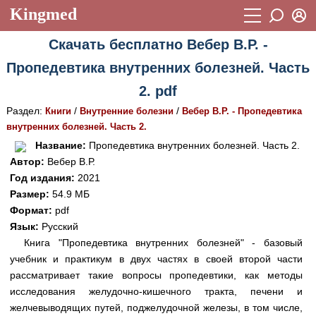
Kingmed
Вход
Скачать бесплатно Вебер В.Р. -
Учебный материал
Логин (E-mail):
Пропедевтика внутренних болезней. Часть
Видеогалерея
899
2. pdf
Пароль
Фотогалерея
(1906)
Раздел:
/
/
Книги
Внутренние болезни
Вебер В.Р. - Пропедевтика
внутренних болезней. Часть 2.
Истории болезней
1268
Восстановить пароль
Название:
Пропедевтика внутренних болезней. Часть 2.
Лекции и презентации
2474
Регистрация
Автор:
Вебер В.Р.
Год издания:
2021
Вход
Аккредитационные тесты
(6)
Размер:
54.9 МБ
Формат:
pdf
Методические рекомендации
1050
Язык:
Русский
Научно-популярное
Книга "Пропедевтика внутренних болезней" - базовый
учебник и практикум в двух частях в своей второй части
Статьи
рассматривает такие вопросы пропедевтики, как методы
исследования желудочно-кишечного тракта, печени и
Новости
(244)
желчевыводящих путей, поджелудочной железы, в том числе,