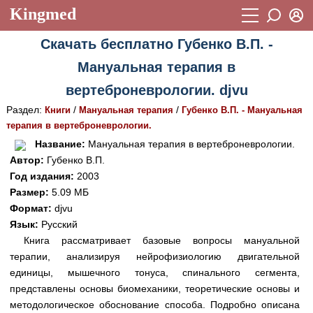
Kingmed
Вход
Скачать бесплатно Губенко В.П. -
Учебный материал
Логин (E-mail):
Мануальная терапия в
Видеогалерея
899
вертеброневрологии. djvu
Пароль
Фотогалерея
(1906)
Раздел:
/
/
Книги
Мануальная терапия
Губенко В.П. - Мануальная
терапия в вертеброневрологии.
Истории болезней
1268
Восстановить пароль
Название:
Мануальная терапия в вертеброневрологии.
Лекции и презентации
2474
Регистрация
Автор:
Губенко В.П.
Год издания:
2003
Вход
Аккредитационные тесты
(6)
Размер:
5.09 МБ
Формат:
djvu
Методические рекомендации
1050
Язык:
Русский
Научно-популярное
Книга рассматривает базовые вопросы мануальной
терапии, анализируя нейрофизиологию двигательной
Статьи
единицы, мышечного тонуса, спинального сегмента,
представлены основы биомеханики, теоретические основы и
Новости
(244)
методологическое обоснование способа. Подробно описана