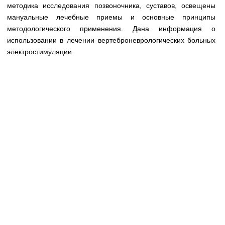
Медицинская стандартизация
методика исследования позвоночника, суставов, освещены
мануальные лечебные приемы и основные принципы
Нормативы экстренной и неотложной помощи
методологического применения. Дана информация о
использовании в лечении вертеброневрологических больных
Нормы лабораторных и инструментальных
электростимуляции.
исследований
Обратная связь
Добавить материал
FAQ