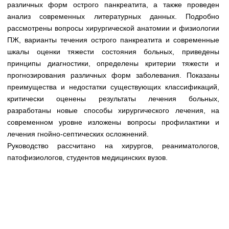
Медицинская стандартизация
различных форм острого панкреатита, а также проведен
анализ современных литературных данных. Подробно
Нормативы экстренной и неотложной помощи
рассмотрены вопросы хирургической анатомии и физиологии
ПЖ, варианты течения острого панкреатита и современные
Нормы лабораторных и инструментальных
шкалы оценки тяжести состояния больных, приведены
исследований
принципы диагностики, определены критерии тяжести и
Обратная связь
прогнозирования различных форм заболевания. Показаны
Добавить материал
преимущества и недостатки существующих классификаций,
FAQ
критически оценены результаты лечения больных,
разработаны новые способы хирургического лечения, на
современном уровне изложены вопросы профилактики и
лечения гнойно-септических осложнений.
Руководство рассчитано на хирургов, реаниматологов,
патофизиологов, студентов медицинских вузов.