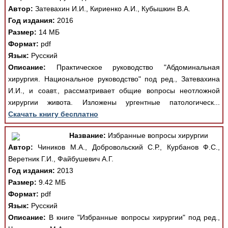
Автор:
Затевахин И.И., Кириенко А.И., Кубышкин В.А.
Год издания:
2016
Размер:
14 МБ
Формат:
pdf
Язык:
Русский
Описание:
Практическое руководство "Абдоминальная
хирургия. Национальное руководство" под ред., Затевахина
И.И., и соавт., рассматривает общие вопросы неотложной
хирургии живота. Изложены ургентные патологическ...
Скачать книгу бесплатно
Название:
Избранные вопросы хирургии
Автор:
Чиников М.А., Добровольский С.Р., Курбанов Ф.С.,
Веретник Г.И., Файбушевич А.Г.
Год издания:
2013
Размер:
9.42 МБ
Формат:
pdf
Язык:
Русский
Описание:
В книге "Избранные вопросы хирургии" под ред.,