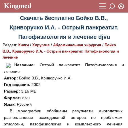
Kingmed
Вход
Скачать бесплатно Бойко В.В.,
Учебный материал
Логин (E-mail):
Криворучко И.А. - Острый панкреатит.
Видеогалерея
899
Патофизиология и лечение djvu
Пароль
Фотогалерея
(1906)
Раздел:
/
/
/
Книги
Хирургия
Абдоминальная хирургия
Бойко
В.В., Криворучко И.А. - Острый панкреатит. Патофизиология и
Истории болезней
1268
лечение
Восстановить пароль
Лекции и презентации
2474
Регистрация
Название:
Острый панкреатит. Патофизиология и
лечение
Вход
Аккредитационные тесты
(6)
Автор:
Бойко В.В., Криворучко И.А.
Год издания:
2002
Методические рекомендации
1050
Размер:
3.16 МБ
Научно-популярное
Формат:
djvu
Язык:
Русский
Статьи
В монографии обобщены результаты многолетних
разноплановых исследований авторов но проблемам
Новости
(244)
этиологии, патофизиологии и комплексного лечения