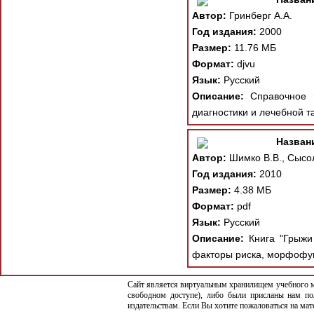
Автор:
Гринберг А.А.
Год издания:
2000
Размер:
11.76 МБ
Формат:
djvu
Язык:
Русский
Описание:
Справочное п
диагностики и лечебной т
Назван
Автор:
Шимко В.В., Сысол
Год издания:
2010
Размер:
4.38 МБ
Формат:
pdf
Язык:
Русский
Описание:
Книга "Грыжи 
факторы риска, морфофун
Сайт является виртуальным хранилищем учебного ма
свободном доступе), либо были присланы нам по
издательствам. Если Вы хотите пожаловаться на ма