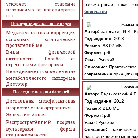
ускоряет старение
рассматривает такие во
независимо от календарных
бесплатно
лет
Последние добавленные видео
Назван
Автор:
Затевахин И.И., К
Медикаментозная коррекция
Год издания:
2018
основных клинических
проявлений ме
Размер:
83.02 МБ
Виды физической
Формат:
pdf
активности. Борьба со
Язык:
Русский
стрессовыми факторами.
Описание:
Практическое 
Немедикаментозное лечение
современные принципы ург
метаболического синдрома.
Диетотер
Назван
Последние истории болезней
Автор:
Радзиховский А.П.
Дистальная межфаланговая
Год издания:
2012
псориатическая артропатия
Размер:
21.8 МБ
Экзема истинная
Формат:
pdf
Распространённый псориаз,
Язык:
Русский
вульгарная форма,
Описание:
Практическое 
стационарная ста
диагностического менедж