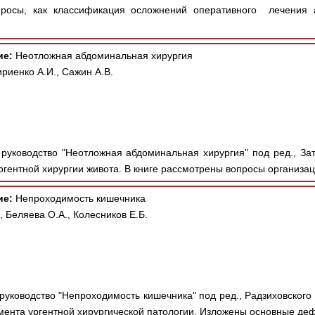
просы, как классификация осложнений оперативного лечения 
ие:
Неотложная абдоминальная хирургия
ириенко А.И., Сажин А.В.
руководство "Неотложная абдоминальная хирургия" под ред., Зате
ентной хирургии живота. В книге рассмотрены вопросы организаци
ие:
Непроходимость кишечника
, Беляева О.А., Колесников Е.Б.
руководство "Непроходимость кишечника" под ред., Радзиховского 
мента ургентной хирургической патологии. Изложены основные деф