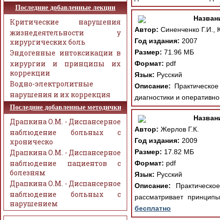
Последние добавленные лекции
Назван
Критические нарушения
Автор:
Синенченко Г.И., 
жизнедеятельности у
Год издания:
2007
хирургических боль
Эндогенные интоксикации в
Размер:
71.96 МБ
хирургии и принципы их
Формат:
pdf
коррекции
Язык:
Русский
Водно-электролитные
Описание:
Практическое 
нарушения и их коррекция
диагностики и оперативно
Последние добавленные методички
Назван
Драпкина О.М. - Диспансерное
Автор:
Жерлов Г.К.
наблюдение больных с
Год издания:
2009
хроническо
Драпкина О.М. - Диспансерное
Размер:
17.82 МБ
наблюдение пациентов с
Формат:
pdf
болезням
Язык:
Русский
Драпкина О.М. - Диспансерное
Описание:
Практическое
наблюдение больных с
рассматривает принцип
нарушением
бесплатно