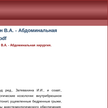
ин В.А. - Абдоминальная
pdf
 В.А. - Абдоминальная хирургия.
д ред., Затевахина И.И., и соавт.,
огические нозологии: внутрибрюшное
итонит, ущемленные бедренные грыжи,
ы анестезиологического обеспечения,