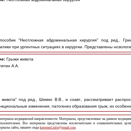
особие "Неотложная абдоминальная хирургия" под ред., Грин
актики при ургентных ситуациях в хирургии. Представлены нозологи
ие:
Грыжи живота
ятин А.А.
живота" под ред., Шимко В.В., и соавт., рассматривает распрос
кциональные изменения, патогенез образования грыж, их особенно
териала медицинской направленности. Материалы, представленные на данном медицинс
льзователями. Все материалы представлены исключительно в ознакомительных целя
териалы сайта, пишите сюда
kingmed.info@gmail.com