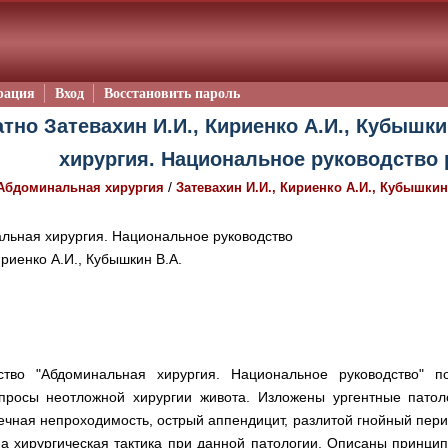
рация
Вход
Восстановить пароль
тно Затевахин И.И., Кириенко А.И., Кубышк
хирургия. Национальное руководство 
/
Абдоминальная хирургия
Затевахин И.И., Кириенко А.И., Кубышкин
ьная хирургия. Национальное руководство
риенко А.И., Кубышкин В.А.
ство "Абдоминальная хирургия. Национальное руководство" по
просы неотложной хирургии живота. Изложены ургентные патол
ечная непроходимость, острый аппендицит, разлитой гнойный пер
а хирургическая тактика при данной патологии. Описаны принцип