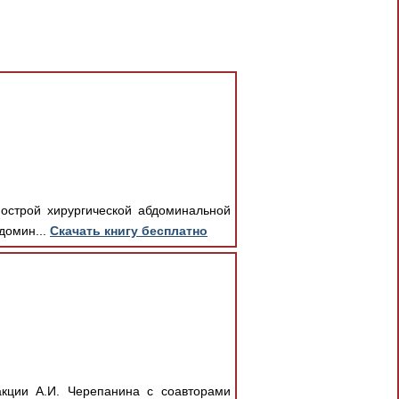
 острой хирургической абдоминальной
домин...
Скачать книгу бесплатно
кции А.И. Черепанина с соавторами