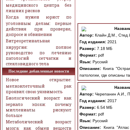
медицинского центра без
лишних рисков
Когда нужен юрист по
уголовным делам: первые
действия при проверке,
Назван
допросе и обвинении
Автор:
Клайн Д.М., Стед Л
Витреоретинальная
Год издания:
2021
хирургия: полное
Размер:
7.18 МБ
руководство по лечению
Формат:
pdf
патологий сетчатки и
Язык:
Русский
стекловидного тела
Описание:
Книга "Острая
Последние добавленные новости
патологии, где описаны т
Новое открытие:
мелкоклеточный рак
Назван
проявил свою уязвимость
Автор:
Черепанин А.И., П
Биологический возраст как
Год издания:
2017
зеркало эпохи: почему
Размер:
6.54 МБ
миллениалы рискуют
Формат:
pdf
больше
Язык:
Русский
Метаболический возраст
Описание:
Книга "Атлас
мозга: как обмен веществ