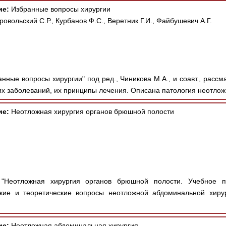
ие:
Избранные вопросы хирургии
овольский С.Р., Курбанов Ф.С., Веретник Г.И., Файбушевич А.Г.
нные вопросы хирургии" под ред., Чиникова М.А., и соавт., расс
х заболеваний, их принципы лечения. Описана патология неотлож
ие:
Неотложная хирургия органов брюшной полости
"Неотложная хирургия органов брюшной полости. Учебное по
ские и теоретические вопросы неотложной абдоминальной хиру
ие:
Неотложная абдоминальная хирургия