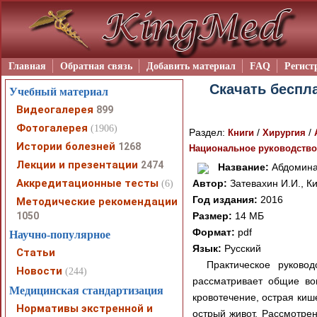
Главная
Обратная связь
Добавить материал
FAQ
Регист
Скачать беспла
Учебный материал
Видеогалерея
899
Фотогалерея
(1906)
Раздел:
/
/
Книги
Хирургия
Истории болезней
1268
Национальное руководство
Лекции и презентации
2474
Название:
Абдоминал
Аккредитационные тесты
Автор:
Затевахин И.И., Ки
(6)
Год издания:
2016
Методические рекомендации
1050
Размер:
14 МБ
Формат:
pdf
Научно-популярное
Язык:
Русский
Статьи
Практическое руковод
Новости
(244)
рассматривает общие во
Медицинская стандартизация
кровотечение, острая киш
Нормативы экстренной и
острый живот. Рассмотрен