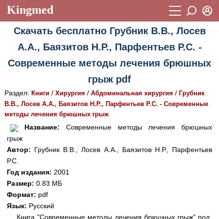
Kingmed
Вход
Скачать бесплатно Грубник В.В., Лосев
Учебный материал
Логин (E-mail):
А.А., Баязитов Н.Р., Парфентьев Р.С. -
Видеогалерея
899
Современные методы лечения брюшных
Пароль
Фотогалерея
(1906)
грыж pdf
Истории болезней
1268
Раздел:
/
/
/
Книги
Хирургия
Абдоминальная хирургия
Грубник
Восстановить пароль
В.В., Лосев А.А., Баязитов Н.Р., Парфентьев Р.С. - Современные
Лекции и презентации
2474
Регистрация
методы лечения брюшных грыж
Вход
Название:
Современные методы лечения брюшных
Аккредитационные тесты
(6)
грыж
Методические рекомендации
1050
Автор:
Грубник В.В., Лосев А.А., Баязитов Н.Р., Парфентьев
Р.С.
Научно-популярное
Год издания:
2001
Размер:
0.83 МБ
Статьи
Формат:
pdf
Новости
(244)
Язык:
Русский
Книга "Современные методы лечения брюшных грыж" под