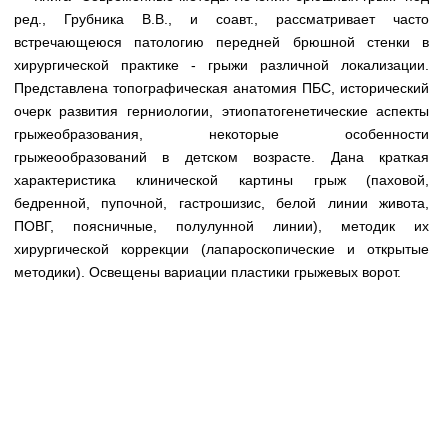
Медицинская стандартизация
ред., Грубника В.В., и соавт., рассматривает часто
встречающеюся патологию передней брюшной стенки в
Нормативы экстренной и неотложной помощи
хирургической практике - грыжи различной локализации.
Нормы лабораторных и инструментальных
Представлена топографическая анатомия ПБС, исторический
исследований
очерк развития герниологии, этиопатогенетические аспекты
грыжеобразования, некоторые особенности
Обратная связь
грыжеообразований в детском возрасте. Дана краткая
Добавить материал
характеристика клинической картины грыж (паховой,
FAQ
бедренной, пупочной, гастрошизис, белой линии живота,
ПОВГ, поясничные, полулунной линии), методик их
хирургической коррекции (лапароскопические и открытые
методики). Освещены вариации пластики грыжевых ворот.