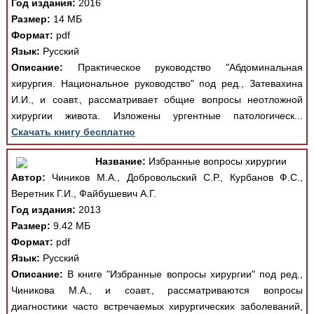
Год издания:
2016
Размер:
14 МБ
Формат:
pdf
Язык:
Русский
Описание:
Практическое руководство "Абдоминальная
хирургия. Национальное руководство" под ред., Затевахина
И.И., и соавт., рассматривает общие вопросы неотложной
хирургии живота. Изложены ургентные патологическ...
Скачать книгу бесплатно
Название:
Избранные вопросы хирургии
Автор:
Чиников М.А., Добровольский С.Р., Курбанов Ф.С.,
Веретник Г.И., Файбушевич А.Г.
Год издания:
2013
Размер:
9.42 МБ
Формат:
pdf
Язык:
Русский
Описание:
В книге "Избранные вопросы хирургии" под ред.,
Чиникова М.А., и соавт., рассматриваются вопросы
диагностики часто встречаемых хирургических заболеваний,