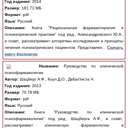
Год издания:
2014
Размер:
181.71 МБ
Формат:
pdf
Язык:
Русский
Описание:
Книга "Рациональная фармакотерапия в
психиатрической практике" под ред., Александровского Ю.А.,
и соавт., рассматривает алгоритмы исследования и принципы
лечения психиатрических пациентов. Представлен...
Скачать
книгу бесплатно
Название:
Руководство по клинической
психофармакологии
Автор:
Шацберг А.Ф., Коул Д.О., ДеБаттиста Ч.
Год издания:
2013
Размер:
70.78 МБ
Формат:
pdf
Язык:
Русский
Описание:
Книга "Руководство по клинической
психофармакологии" под ред., Шацберга А.Ф., и соавт.,
рассматривает клиническую фармакологию в