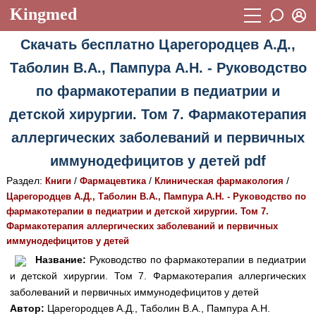
Kingmed
Вход
Скачать бесплатно Царегородцев А.Д.,
Учебный материал
Логин (E-mail):
Таболин В.А., Пампура А.Н. - Руководство
Видеогалерея
899
по фармакотерапии в педиатрии и
Пароль
Фотогалерея
(1906)
детской хирургии. Том 7. Фармакотерапия
Истории болезней
1268
аллергических заболеваний и первичных
Восстановить пароль
Лекции и презентации
иммунодефицитов у детей pdf
2474
Регистрация
Раздел:
/
/
Вход
/
Книги
Фармацевтика
Клиническая фармакология
Аккредитационные тесты
(6)
Царегородцев А.Д., Таболин В.А., Пампура А.Н. - Руководство по
фармакотерапии в педиатрии и детской хирургии. Том 7.
Методические рекомендации
1050
Фармакотерапия аллергических заболеваний и первичных
Научно-популярное
иммунодефицитов у детей
Название:
Руководство по фармакотерапии в педиатрии
Статьи
и детской хирургии. Том 7. Фармакотерапия аллергических
заболеваний и первичных иммунодефицитов у детей
Новости
(244)
Автор:
Царегородцев А.Д., Таболин В.А., Пампура А.Н.