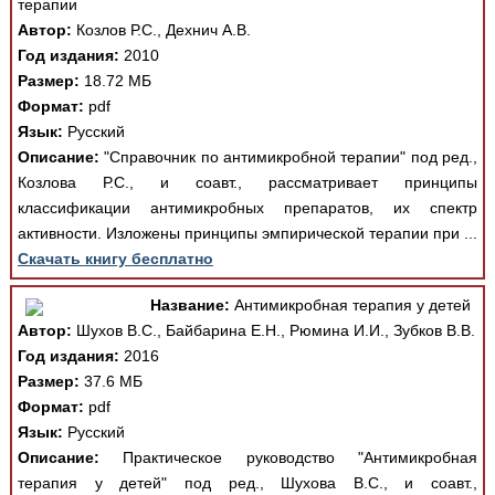
терапии
Автор:
Козлов Р.С., Дехнич А.В.
Год издания:
2010
Размер:
18.72 МБ
Формат:
pdf
Язык:
Русский
Описание:
"Справочник по антимикробной терапии" под ред.,
Козлова Р.С., и соавт., рассматривает принципы
классификации антимикробных препаратов, их спектр
активности. Изложены принципы эмпирической терапии при ...
Скачать книгу бесплатно
Название:
Антимикробная терапия у детей
Автор:
Шухов В.С., Байбарина Е.Н., Рюмина И.И., Зубков В.В.
Год издания:
2016
Размер:
37.6 МБ
Формат:
pdf
Язык:
Русский
Описание:
Практическое руководство "Антимикробная
терапия у детей" под ред., Шухова В.С., и соавт.,