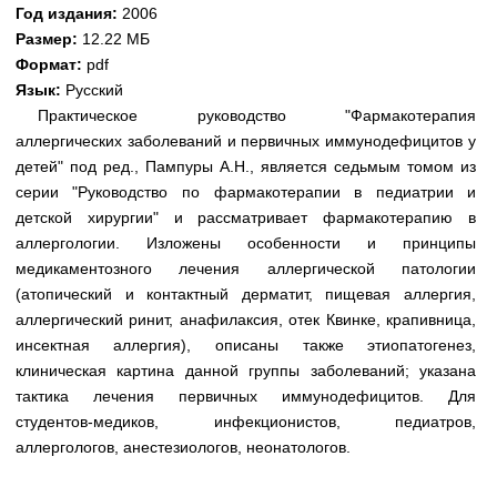
Медицинская стандартизация
Год издания:
2006
Размер:
12.22 МБ
Нормативы экстренной и неотложной помощи
Формат:
pdf
Язык:
Русский
Нормы лабораторных и инструментальных
Практическое руководство "Фармакотерапия
исследований
аллергических заболеваний и первичных иммунодефицитов у
Обратная связь
детей" под ред., Пампуры А.Н., является седьмым томом из
Добавить материал
серии "Руководство по фармакотерапии в педиатрии и
FAQ
детской хирургии" и рассматривает фармакотерапию в
аллергологии. Изложены особенности и принципы
медикаментозного лечения аллергической патологии
(атопический и контактный дерматит, пищевая аллергия,
аллергический ринит, анафилаксия, отек Квинке, крапивница,
инсектная аллергия), описаны также этиопатогенез,
клиническая картина данной группы заболеваний; указана
тактика лечения первичных иммунодефицитов. Для
студентов-медиков, инфекционистов, педиатров,
аллергологов, анестезиологов, неонатологов.