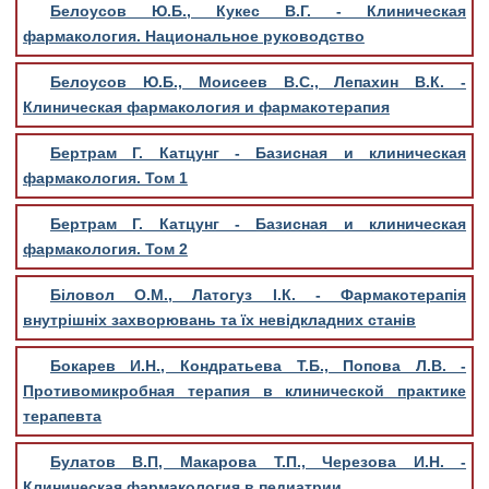
Белоусов Ю.Б., Кукес В.Г. - Клиническая
фармакология. Национальное руководство
Белоусов Ю.Б., Моисеев В.С., Лепахин В.К. -
Клиническая фармакология и фармакотерапия
Бертрам Г. Катцунг - Базисная и клиническая
фармакология. Том 1
Бертрам Г. Катцунг - Базисная и клиническая
фармакология. Том 2
Біловол О.М., Латогуз І.К. - Фармакотерапія
внутрішніх захворювань та їx невідкладних станів
Бокарев И.Н., Кондратьева Т.Б., Попова Л.В. -
Противомикробная терапия в клинической практике
терапевта
Булатов В.П, Макарова Т.П., Черезова И.Н. -
Клиническая фармакология в педиатрии