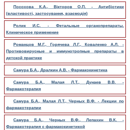
Посохова К.А., Вікторов О.П. - Антибіотики
(властивості, застосування, взаємодія)
Ролик И.С. - Фетальные органопрепараты.
Клиническое применение
Романцов М.Г., Горячева Л.Г., Коваленко А.Л. -
Противовирусные и иммунотропные препараты в
детской практике
Самура Б.А., Дралкин А.В. - Фармакокинетика
Самура Б.А., Малая Л.Т., Дунаев В.В. -
Фармакотерапия
Самура Б.А., Малая Л.Т., Черных В.Ф. - Лекции по
фармакотерапии
Самура Б.А., Черных В.Ф., Лепахин В.К. -
Фармакотерапия с фармакокинетикой