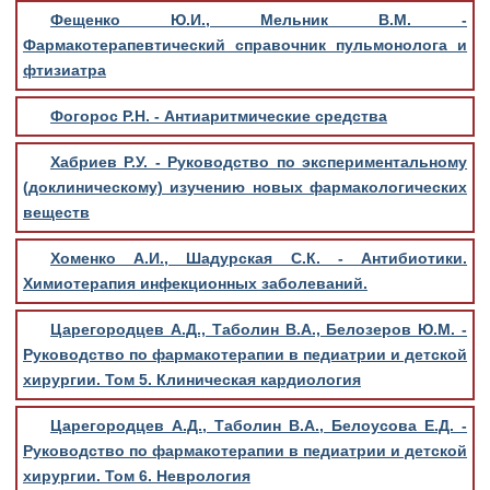
Фещенко Ю.И., Мельник В.М. -
Фармакотерапевтический справочник пульмонолога и
фтизиатра
Фогорос Р.Н. - Антиаритмические средства
Хабриев Р.У. - Руководство по экспериментальному
(доклиническому) изучению новых фармакологических
веществ
Хоменко А.И., Шадурская С.К. - Антибиотики.
Химиотерапия инфекционных заболеваний.
Царегородцев А.Д., Таболин В.А., Белозеров Ю.М. -
Руководство по фармакотерапии в педиатрии и детской
хирургии. Том 5. Клиническая кардиология
Царегородцев А.Д., Таболин В.А., Белоусова Е.Д. -
Руководство по фармакотерапии в педиатрии и детской
хирургии. Том 6. Неврология