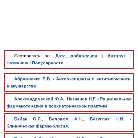
Медицинская стандартизация
Нормативы экстренной и неотложной помощи
Нормы лабораторных и инструментальных
исследований
Обратная связь
Добавить материал
Сортировать по:
Дате добавления
|
Автору
↑
|
FAQ
Названию
|
Популярности
Абрамченко В.В. - Антиоксиданты и антигипоксанты
в акушерстве
Александровский Ю.А., Незнанов Н.Г. - Рациональная
фармакотерапия в психиатрической практике
Бабак О.Я., Беловол А.Н., Безуглая Н.И. -
Клиническая фармакология.