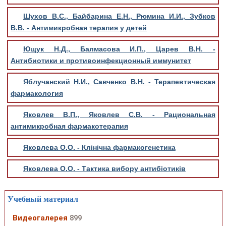
Шухов В.С., Байбарина Е.Н., Рюмина И.И., Зубков
В.В. - Антимикробная терапия у детей
Ющук Н.Д., Балмасова И.П., Царев В.Н. -
Антибиотики и противоинфекционный иммунитет
Яблучанский Н.И., Савченко В.Н. - Терапевтическая
фармакология
Яковлев В.П., Яковлев С.В. - Рациональная
антимикробная фармакотерапия
Яковлева О.О. - Клінічна фармакогенетика
Яковлева О.О. - Тактика вибору антибіотиків
Учебный материал
Видеогалерея
899