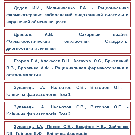
Дедов И.И., Мельниченко Г.А. - Рациональная
фармакотерапия заболеваний эндокринной системы и
нарушений обмена веществ
Древаль А.В. - Сахарный диабет.
Фармакологический справочник. Стандарты
диагностики и лечения
Егоров Е.А, Алексеев В.Н., Астахов Ю.С., Бржевский
В.В., Бровкина А.Ф. - Рациональная фармакотерапия в
офтальмологии
Зупанець І.А., Нальотов С.В., Вікторов О.П. -
Клінична фармакологія. Том 1.
Зупанець І.А., Нальотов С.В., Вікторов О.П. -
Клінична фармакологія. Том 2.
Зупанець І.А., Попов С.Б., Бездітко Н.В., Зайченко
Г.В., Грінцов Є.Ф. - Клінична фармація