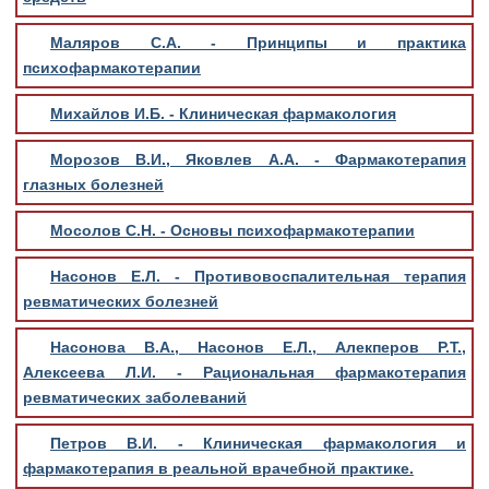
Маляров С.А. - Принципы и практика
психофармакотерапии
Михайлов И.Б. - Клиническая фармакология
Морозов В.И., Яковлев А.А. - Фармакотерапия
глазных болезней
Мосолов С.Н. - Основы психофармакотерапии
Насонов Е.Л. - Противовоспалительная терапия
ревматических болезней
Насонова В.А., Насонов Е.Л., Алекперов Р.Т.,
Алексеева Л.И. - Рациональная фармакотерапия
ревматических заболеваний
Петров В.И. - Клиническая фармакология и
фармакотерапия в реальной врачебной практике.