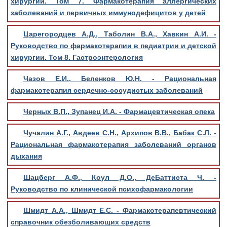
хирургии. Том 7. Фармакотерапия аллергических
заболеваний и первичных иммунодефицитов у детей
Царегородцев А.Д., Таболин В.А., Хавкин А.И. -
Руководство по фармакотерапии в педиатрии и детской
хирургии. Том 8. Гастроэнтерология
Чазов Е.И., Беленков Ю.Н. - Рациональная
фармакотерапия сердечно-сосудистых заболеваний
Черных В.П., Зупанец И.А. - Фармацевтическая опека
Чучалин А.Г., Авдеев С.Н., Архипов В.В., Бабак С.Л. -
Рациональная фармакотерапия заболеваний органов
дыхания
Шацберг А.Ф., Коул Д.О., ДеБаттиста Ч. -
Руководство по клинической психофармакологии
Шмидт А.А., Шмидт Е.С. - Фармакотерапевтический
справочник обезболивающих средств