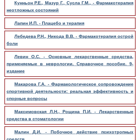
Кунньон Р.Е., Мазур Г., Сусла Г.М., - Фармакотерапия
неотложных состояний
Лапин И.П. - Плацебо и терапия
Лебедева Р.Н., Никода В.В. - Фармакотерапия острой
боли
Левин О.С. - Основные лекарственные средства,
применяемые в неврологии. Справочное пособие. 9-
издание
Макарова Г.А. - Фармакологическое сопровождение
спортивной деятельности: реальная эффективность и
спорные вопросы
Максимовская Л.Н., Рощина П.И. - Лекарственные
средства в стоматологии
Малин Д.И. - Побочное действие психотропных
средств