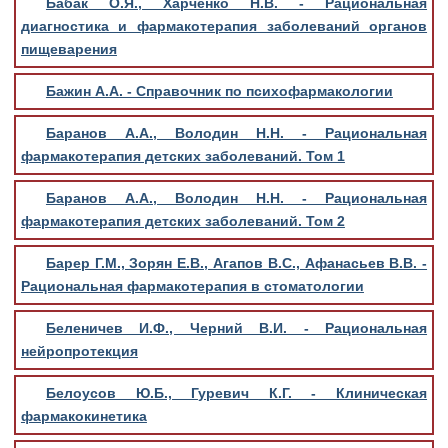
Бабак О.Я., Харченко Н.В. - Рациональная
диагностика и фармакотерапия заболеваний органов
пищеварения
Бажин А.А. - Справочник по психофармакологии
Баранов А.А., Володин Н.Н. - Рациональная
фармакотерапия детских заболеваний. Том 1
Баранов А.А., Володин Н.Н. - Рациональная
фармакотерапия детских заболеваний. Том 2
Барер Г.М., Зорян Е.В., Агапов В.С., Афанасьев В.В. -
Рациональная фармакотерапия в стоматологии
Беленичев И.Ф., Черний В.И. - Рациональная
нейропротекция
Белоусов Ю.Б., Гуревич К.Г. - Клиническая
фармакокинетика