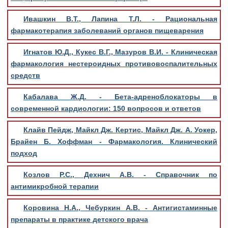
Ивашкин В.Т., Лапина Т.Л. - Рациональная
фармакотерапия заболеваний органов пищеварения
Игнатов Ю.Д., Кукес В.Г., Мазуров В.И. - Клиническая
фармакология нестероидных противовоспалительных
средств
Кабалава Ж.Д. - Бета-адреноблокаторы в
современной кардиологии: 150 вопросов и ответов
Клайв Пейдж, Майкл Дж. Кертис, Майкл Дж. А. Уокер,
Брайен Б. Хоффман - Фармакология. Клинический
подход
Козлов Р.С., Дехнич А.В. - Справочник по
антимикробной терапии
Коровина Н.А., Чебуркин А.В. - Антигистаминные
препараты в практике детского врача