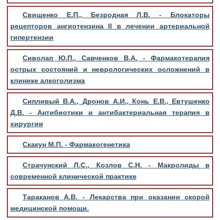
Свищенко Е.П., Безродная Л.В. - Блокаторы
рецепторов ангиотензина II в лечении артериальной
гипертензии
Сиволап Ю.П., Савченков В.А. - Фармакотерапия
острых состояний и неврологических осложнений в
клинике алкоголизма
Сипливый В.А., Дронов А.И., Конь Е.В., Евтушенко
Д.В. - Антибиотики и антибактериальная терапия в
хирургии
Скакун М.П. - Фармакогенетика
Страчунский Л.С., Козлов С.Н. - Макролиды в
современной клинической практике
Тараканов А.В. - Лекарства при оказании скорой
медицинской помощи.