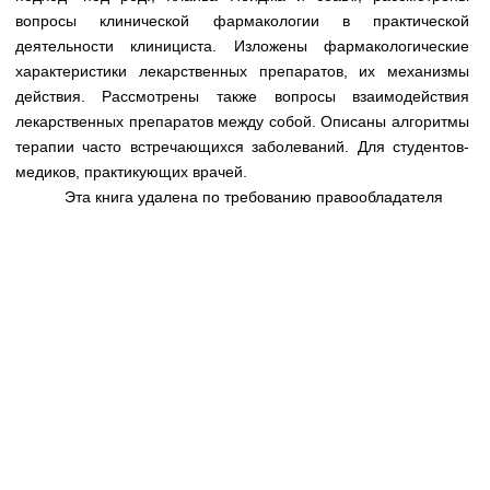
Медицинская стандартизация
вопросы клинической фармакологии в практической
деятельности клинициста. Изложены фармакологические
Нормативы экстренной и неотложной помощи
характеристики лекарственных препаратов, их механизмы
Нормы лабораторных и инструментальных
действия. Рассмотрены также вопросы взаимодействия
исследований
лекарственных препаратов между собой. Описаны алгоритмы
терапии часто встречающихся заболеваний. Для студентов-
Обратная связь
медиков, практикующих врачей.
Добавить материал
Эта книга удалена по требованию правообладателя
FAQ