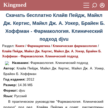
Kingmed
Вход
Скачать бесплатно Клайв Пейдж, Майкл
Учебный материал
Логин (E-mail):
Дж. Кертис, Майкл Дж. А. Уокер, Брайен Б.
Видеогалерея
899
Хоффман - Фармакология. Клинический
Пароль
Фотогалерея
(1906)
подход djvu
Истории болезней
1268
Раздел:
/
/
/
Книги
Фармацевтика
Клиническая фармакология
Восстановить пароль
Клайв Пейдж, Майкл Дж. Кертис, Майкл Дж. А. Уокер, Брайен Б.
Лекции и презентации
2474
Регистрация
Хоффман - Фармакология. Клинический подход
Вход
Название:
Фармакология. Клинический подход
Аккредитационные тесты
(6)
Автор:
Клайв Пейдж, Майкл Дж. Кертис, Майкл Дж. А. Уокер,
Методические рекомендации
1050
Брайен Б. Хоффман
Год издания:
2012
Научно-популярное
Размер:
14.36 МБ
Формат:
djvu
Статьи
Язык:
Русский
Новости
(244)
В практическом руководстве "Фармакология. Клинический
подход" под ред., Клайва Пейджа и соавт., рассмотрены