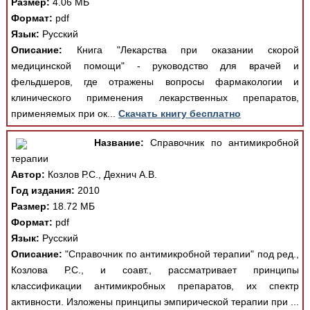
Размер:
4.06 МБ
Формат:
pdf
Язык:
Русский
Описание:
Книга "Лекарства при оказании скорой
медицинской помощи" - руководство для врачей и
фельдшеров, где отражены вопросы фармакологии и
клинического применения лекарственных препаратов,
применяемых при ок...
Скачать книгу бесплатно
Название:
Справочник по антимикробной
терапии
Автор:
Козлов Р.С., Дехнич А.В.
Год издания:
2010
Размер:
18.72 МБ
Формат:
pdf
Язык:
Русский
Описание:
"Справочник по антимикробной терапии" под ред.,
Козлова Р.С., и соавт., рассматривает принципы
классификации антимикробных препаратов, их спектр
активности. Изложены принципы эмпирической терапии при ...