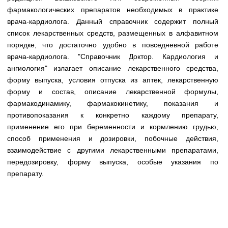
Медицинская стандартизация
фармакологических препаратов необходимых в практике
врача-кардиолога. Данный справочник содержит полный
Нормативы экстренной и неотложной помощи
список лекарственных средств, размещенных в алфавитном
Нормы лабораторных и инструментальных
порядке, что достаточно удобно в повседневной работе
исследований
врача-кардиолога. "Справочник Доктор. Кардиология и
ангиология" излагает описание лекарственного средства,
Обратная связь
форму выпуска, условия отпуска из аптек, лекарственную
Добавить материал
форму и состав, описание лекарственной формулы,
FAQ
фармакодинамику, фармакокинетику, показания и
противопоказания к конкретно каждому препарату,
применение его при беременности и кормлению грудью,
способ применения и дозировки, побочные действия,
взаимодействие с другими лекарственными препаратами,
передозировку, форму выпуска, особые указания по
препарату.