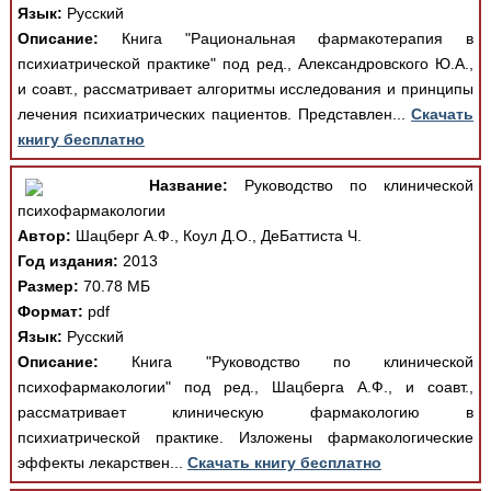
Язык:
Русский
Описание:
Книга "Рациональная фармакотерапия в
психиатрической практике" под ред., Александровского Ю.А.,
и соавт., рассматривает алгоритмы исследования и принципы
лечения психиатрических пациентов. Представлен...
Скачать
книгу бесплатно
Название:
Руководство по клинической
психофармакологии
Автор:
Шацберг А.Ф., Коул Д.О., ДеБаттиста Ч.
Год издания:
2013
Размер:
70.78 МБ
Формат:
pdf
Язык:
Русский
Описание:
Книга "Руководство по клинической
психофармакологии" под ред., Шацберга А.Ф., и соавт.,
рассматривает клиническую фармакологию в
психиатрической практике. Изложены фармакологические
эффекты лекарствен...
Скачать книгу бесплатно