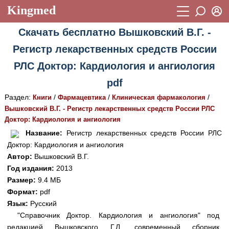
Kingmed
Вход
Скачать бесплатно Вышковский В.Г. -
Учебный материал
Логин (E-mail):
Регистр лекарственных средств России
Видеогалерея
899
РЛС Доктор: Кардиология и ангиология
Пароль
Фотогалерея
(1906)
pdf
Истории болезней
1268
Раздел:
/
/
/
Книги
Фармацевтика
Клиническая фармакология
Восстановить пароль
Вышковский В.Г. - Регистр лекарственных средств России РЛС
Лекции и презентации
2474
Регистрация
Доктор: Кардиология и ангиология
Вход
Название:
Регистр лекарственных средств России РЛС
Аккредитационные тесты
(6)
Доктор: Кардиология и ангиология
Методические рекомендации
1050
Автор:
Вышковский В.Г.
Год издания:
2013
Научно-популярное
Размер:
9.4 МБ
Формат:
pdf
Статьи
Язык:
Русский
Новости
(244)
"Справочник Доктор. Кардиология и ангиология" под
редакцией Вышковского Г.Л. современный сборник