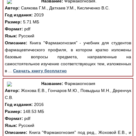
Название:
Фармакогнозия.
Автор:
Саякова Г.М., Датхаев У.М., Кисличенко В.С.
Год издания:
2019
Размер:
5.71 МБ
Формат:
pdf
Язык:
Русский
Описание:
Книга "Фармакогнозия" - учебник для студентов
фармацевтического профиля, в котором кратко изложены
базовые вопросы предмета, направленные на
самостоятельное изучение соответствующих тем, изложенных
в ...
Скачать книгу бесплатно
Название:
Фармакогнозия
Автор:
Жохова Е.В., Гончаров М.Ю., Повыдыш М.Н., Деренчук
С.В.
Год издания:
2016
Размер:
148.53 МБ
Формат:
pdf
Язык:
Русский
Описание:
Книга "Фармакогнозия" под ред., Жоховой Е.В., и