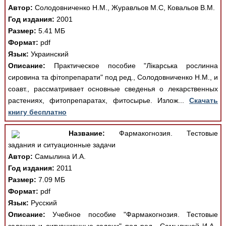
Автор:
Солодовниченко Н.М., Журавльов М.С, Ковальов В.М.
Год издания:
2001
Размер:
5.41 МБ
Формат:
pdf
Язык:
Украинский
Описание:
Практическое пособие "Лікарська рослинна
сировина та фітопрепарати" под ред., Солодовниченко Н.М., и
соавт., рассматривает основные сведенья о лекарственных
растениях, фитопрепаратах, фитосырье. Излож...
Скачать
книгу бесплатно
Название:
Фармакогнозия. Тестовые
задания и ситуационные задачи
Автор:
Самылина И.А.
Год издания:
2011
Размер:
7.09 МБ
Формат:
pdf
Язык:
Русский
Описание:
Учебное пособие "Фармакогнозия. Тестовые