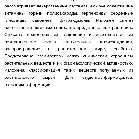
Медицинская стандартизация
рассматривает лекарственные растения и сырье содержащие
витамины, горечи, полисахариды, терпеноиды, сердечные
Нормативы экстренной и неотложной помощи
гликозиды, сапонины, фитоэкдизоны. Изложен синтез
Нормы лабораторных и инструментальных
биологически активных веществ в представленных растениях
исследований
Описана технология их выделения и исследования из
лекарственного сырья растительного происхождения,
Обратная связь
распространение в растительном мире, свойства.
Добавить материал
Представлена взаимосвязь между химическим строением
FAQ
растительных веществ и их фармакологической активностью.
Изложена классификация таких веществ получаемых из
растительного сырья. Для студентов-фармацевтов,
работников фармации.