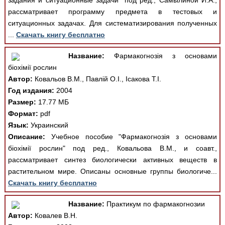
задания и ситуационные задачи" под ред., Самылиной И.А.,
рассматривает программу предмета в тестовых и
ситуационных задачах. Для систематизирования полученных
...
Скачать книгу бесплатно
Название:
Фармакогнозія з основами
біохімії рослин
Автор:
Ковальов В.М., Павлій О.І., Ісакова Т.І.
Год издания:
2004
Размер:
17.77 МБ
Формат:
pdf
Язык:
Украинский
Описание:
Учебное пособие "Фармакогнозія з основами
біохімії рослин" под ред., Ковальова В.М., и соавт.,
рассматривает синтез биологически активных веществ в
растительном мире. Описаны основные группы биологиче...
Скачать книгу бесплатно
Название:
Практикум по фармакогнозии
Автор:
Ковалев В.Н.