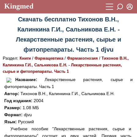
Kingmed
Вход
Скачать бесплатно Тихонов В.Н.,
Учебный материал
Логин (E-mail):
Калинкина Г.И., Сальникова Е.Н. -
Видеогалерея
899
Лекарственные растения, сырье и
Пароль
Фотогалерея
(1906)
фитопрепараты. Часть 1 djvu
Истории болезней
1268
Раздел:
/
/
/
Книги
Фармацевтика
Фармакогнозия
Тихонов В.Н.,
Восстановить пароль
Калинкина Г.И., Сальникова Е.Н. - Лекарственные растения,
Лекции и презентации
2474
Регистрация
сырье и фитопрепараты. Часть 1
Вход
Название:
Лекарственные растения, сырье и
Аккредитационные тесты
(6)
фитопрепараты. Часть 1
Методические рекомендации
1050
Автор:
Тихонов В.Н., Калинкина Г.И., Сальникова Е.Н.
Год издания:
2004
Научно-популярное
Размер:
1.08 МБ
Формат:
djvu
Статьи
Язык:
Русский
Новости
(244)
Учебное пособие "Лекарственные растения, сырье и
фитопрепараты" состоит из двух частей. Первая часть