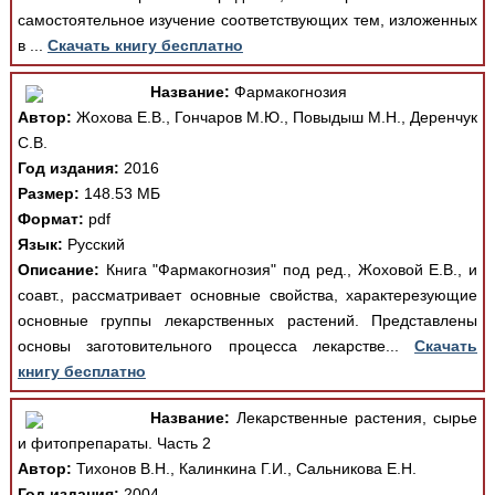
самостоятельное изучение соответствующих тем, изложенных
в ...
Скачать книгу бесплатно
Название:
Фармакогнозия
Автор:
Жохова Е.В., Гончаров М.Ю., Повыдыш М.Н., Деренчук
С.В.
Год издания:
2016
Размер:
148.53 МБ
Формат:
pdf
Язык:
Русский
Описание:
Книга "Фармакогнозия" под ред., Жоховой Е.В., и
соавт., рассматривает основные свойства, характерезующие
основные группы лекарственных растений. Представлены
основы заготовительного процесса лекарстве...
Скачать
книгу бесплатно
Название:
Лекарственные растения, сырье
и фитопрепараты. Часть 2
Автор:
Тихонов В.Н., Калинкина Г.И., Сальникова Е.Н.
Год издания:
2004