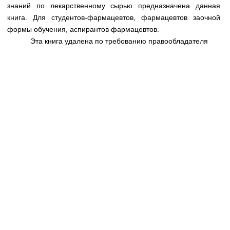
Медицинская стандартизация
знаний по лекарственному сырью предназначена данная
книга. Для студентов-фармацевтов, фармацевтов заочной
Нормативы экстренной и неотложной помощи
формы обучения, аспирантов фармацевтов.
Эта книга удалена по требованию правообладателя
Нормы лабораторных и инструментальных
исследований
Обратная связь
Добавить материал
FAQ