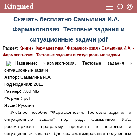
Kingmed
Вход
Скачать бесплатно Самылина И.А. -
Учебный материал
Логин (E-mail):
Фармакогнозия. Тестовые задания и
Видеогалерея
899
ситуационные задачи pdf
Пароль
Фотогалерея
(1906)
Раздел:
/
/
/
Книги
Фармацевтика
Фармакогнозия
Самылина И.А. -
Фармакогнозия. Тестовые задания и ситуационные задачи
Истории болезней
1268
Восстановить пароль
Название:
Фармакогнозия. Тестовые задания и
Лекции и презентации
2474
Регистрация
ситуационные задачи
Автор:
Самылина И.А.
Вход
Аккредитационные тесты
(6)
Год издания:
2011
Размер:
7.09 МБ
Методические рекомендации
1050
Формат:
pdf
Научно-популярное
Язык:
Русский
Учебное пособие "Фармакогнозия. Тестовые задания и
Статьи
ситуационные задачи" под ред., Самылиной И.А.,
рассматривает программу предмета в тестовых и
Новости
(244)
ситуационных задачах. Для систематизирования полученных