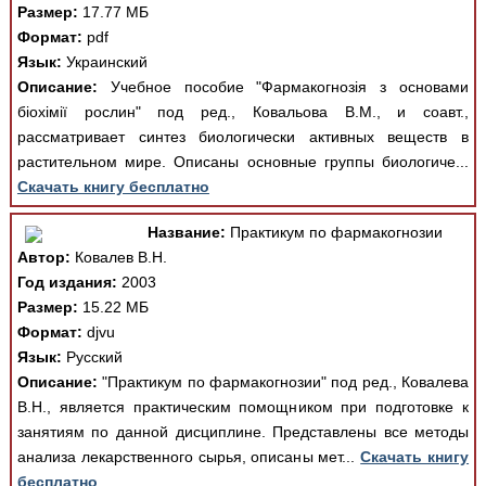
Размер:
17.77 МБ
Формат:
pdf
Язык:
Украинский
Описание:
Учебное пособие "Фармакогнозія з основами
біохімії рослин" под ред., Ковальова В.М., и соавт.,
рассматривает синтез биологически активных веществ в
растительном мире. Описаны основные группы биологиче...
Скачать книгу бесплатно
Название:
Практикум по фармакогнозии
Автор:
Ковалев В.Н.
Год издания:
2003
Размер:
15.22 МБ
Формат:
djvu
Язык:
Русский
Описание:
"Практикум по фармакогнозии" под ред., Ковалева
В.Н., является практическим помощником при подготовке к
занятиям по данной дисциплине. Представлены все методы
анализа лекарственного сырья, описаны мет...
Скачать книгу
бесплатно