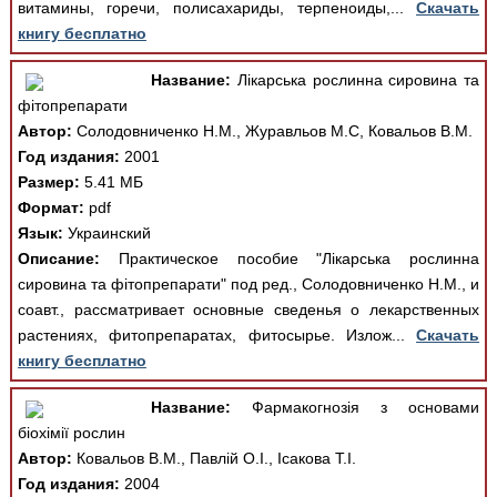
витамины, горечи, полисахариды, терпеноиды,...
Скачать
книгу бесплатно
Название:
Лікарська рослинна сировина та
фітопрепарати
Автор:
Солодовниченко Н.М., Журавльов М.С, Ковальов В.М.
Год издания:
2001
Размер:
5.41 МБ
Формат:
pdf
Язык:
Украинский
Описание:
Практическое пособие "Лікарська рослинна
сировина та фітопрепарати" под ред., Солодовниченко Н.М., и
соавт., рассматривает основные сведенья о лекарственных
растениях, фитопрепаратах, фитосырье. Излож...
Скачать
книгу бесплатно
Название:
Фармакогнозія з основами
біохімії рослин
Автор:
Ковальов В.М., Павлій О.І., Ісакова Т.І.
Год издания:
2004