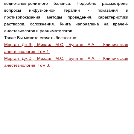
Медицинская стандартизация
водно-электролитного баланса. Подробно рассмотрены
вопросы инфузионной терапии - показания и
Нормативы экстренной и неотложной помощи
противопоказания, методы проведения, характеристики
растворов, осложнения. Книга направлена на врачей-
Нормы лабораторных и инструментальных
анестезиологов и реаниматологов.
исследований
Также Вы можете скачать бесплатно:
Обратная связь
Морган Дж.Э., Михаил М.С., Бунятян А.А. - Клиническая
Добавить материал
анестезиология. Том 1.
FAQ
Морган Дж.Э., Михаил М.С., Бунятян А.А. - Клиническая
анестезиология. Том 3.