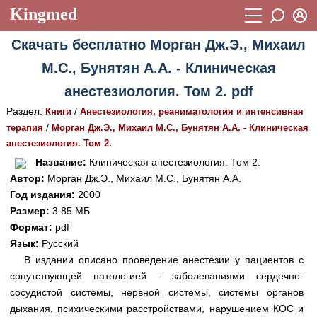
Kingmed
Вход
Скачать бесплатно Морган Дж.Э., Михаил
Учебный материал
Логин (E-mail):
М.С., Бунятян А.А. - Клиническая
Видеогалерея
899
анестезиология. Том 2. pdf
Пароль
Фотогалерея
(1906)
Раздел:
/
Книги
Анестезиология, реаниматология и интенсивная
/
терапия
Морган Дж.Э., Михаил М.С., Бунятян А.А. - Клиническая
Истории болезней
1268
анестезиология. Том 2.
Восстановить пароль
Лекции и презентации
2474
Регистрация
Название:
Клиническая анестезиология. Том 2.
Автор:
Морган Дж.Э., Михаил М.С., Бунятян А.А.
Вход
Аккредитационные тесты
(6)
Год издания:
2000
Размер:
3.85 МБ
Методические рекомендации
1050
Формат:
pdf
Научно-популярное
Язык:
Русский
В издании описано проведение анестезии у пациентов с
Статьи
сопутствующей патологией - заболеваниями сердечно-
сосудистой системы, нервной системы, системы органов
Новости
(244)
дыхания, психическими расстройствами, нарушением КОС и