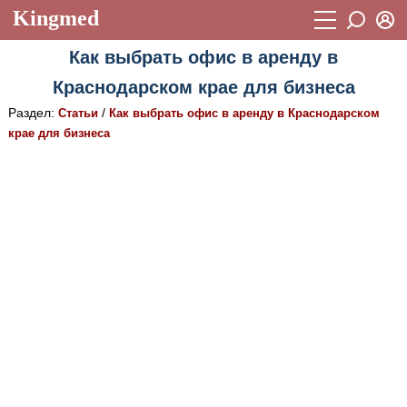
Kingmed
Вход
Как выбрать офис в аренду в
Учебный материал
Логин (E-mail):
Краснодарском крае для бизнеса
Видеогалерея
899
Раздел:
/
Статьи
Как выбрать офис в аренду в Краснодарском
Пароль
Фотогалерея
крае для бизнеса
(1906)
Истории болезней
1268
Восстановить пароль
Лекции и презентации
2474
Регистрация
Вход
Аккредитационные тесты
(6)
Методические рекомендации
1050
Научно-популярное
Статьи
Новости
(244)