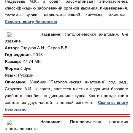
Недзьведь М.К., и соавт., рассматривает этиопатогенез,
классификацию заболеваний органов дыхания, пищеварения,
системы крови, нервно-мышечной системы, моче-вы...
Скачать книгу бесплатно
Название:
Патологическая анатомия. 6-е
издание
Автор:
Струков А.И., Серов В.В.
Год издания:
2015
Размер:
27.74 МБ
Формат:
djvu
Язык:
Русский
Описание:
Учебник "Патологическая анатомия" под ред.,
Струкова А.И., и соавт., является шестым изданием базового
учебного пособия по дисциплине курса. Как и прежде книга
состоит из двух частей: в первой изложен...
Скачать книгу
бесплатно
Название:
Патологическая анатомия
генома человека