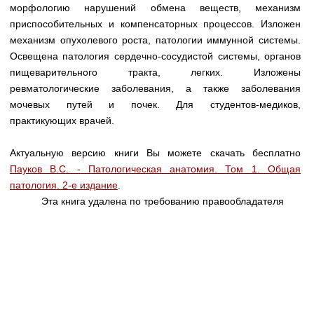
Медицинская стандартизация
морфологию нарушений обмена веществ, механизм
приспособительных и компенсаторных процессов. Изложен
Нормативы экстренной и неотложной помощи
механизм опухолевого роста, патологии иммунной системы.
Освещена патология сердечно-сосудистой системы, органов
Нормы лабораторных и инструментальных
пищеварительного тракта, легких. Изложены
исследований
ревматологические заболевания, а также заболевания
Обратная связь
мочевых путей и почек. Для студентов-медиков,
Добавить материал
практикующих врачей.
FAQ
Актуальную версию книги Вы можете скачать бесплатно
Пауков В.С. - Патологическая анатомия. Том 1. Общая
патология. 2-е издание
.
Эта книга удалена по требованию правообладателя