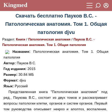
Kingmed
Вход
Скачать бесплатно Пауков В.С. -
Учебный материал
Логин (E-mail):
Патологическая анатомия. Том 1. Общая
Видеогалерея
899
патология djvu
Пароль
Фотогалерея
(1906)
Раздел:
/
/
Книги
Патологическая анатомия
Пауков В.С. -
Патологическая анатомия. Том 1. Общая патология
Истории болезней
1268
Восстановить пароль
Название:
Патологическая анатомия. Том 1. Общая
Лекции и презентации
2474
Регистрация
патология
Автор:
Пауков В.С.
Вход
Аккредитационные тесты
(6)
Год издания:
2015
Размер:
30.84 МБ
Методические рекомендации
1050
Формат:
djvu
Научно-популярное
Язык:
Русский
Представленная книга "Патологическая анатомия" под
Статьи
ред., Паукова В.С., состоит из двух томов и рассматривает
вопросы патологии клетки, органов и систем органов. Первый
Новости
(244)
том руководства описывает некроз и апоптоз, воспаление,