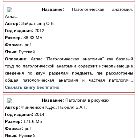
Название:
Патологическая анатомия.
Атлас.
Автор:
Зайратьянц О.В.
Год издания:
2012
Размер:
86.33 МБ
Формат:
pdf
Язык:
Русский
Описание:
Атлас "Патологическая анатомия" как базовый
труд по патологической анатомии содержит исчерпывающие
сведения по двум разделам предмета, где рассмотрены
общая патологическая анатомия и частная патологич...
Скачать книгу бесплатно
Название:
Патология в рисунках.
Автор:
Финлейсон К.Дж., Ньюелл Б.А.Т.
Год издания:
2014
Размер:
171.6 МБ
Формат:
pdf
Язык:
Русский