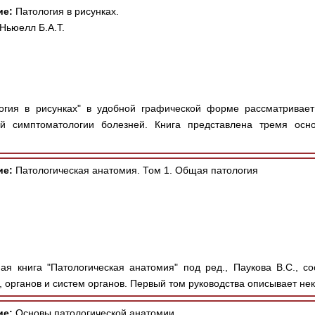
ие:
Патология в рисунках.
Ньюелл Б.А.Т.
огия в рисунках" в удобной графической форме рассматривае
ой симптоматологии болезней. Книга представлена тремя осн
ие:
Патологическая анатомия. Том 1. Общая патология
я книга "Патологическая анатомия" под ред., Паукова В.С., со
, органов и систем органов. Первый том руководства описывает нек
ие:
Основы патологической анатомии