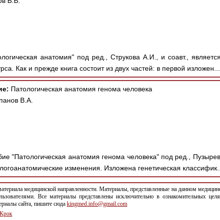
в В.В.
логическая анатомия" под ред., Струкова А.И., и соавт., являет
са. Как и прежде книга состоит из двух частей: в первой изложен..
ие:
Патологическая анатомия генома человека
панов В.А.
е "Патологическая анатомия генома человека" под ред., Пузырева
тологоанатомические изменения. Изложена генетическая классифик.
териала медицинской направленности. Материалы, представленные на данном медицинс
льзователями. Все материалы представлены исключительно в ознакомительных целя
териалы сайта, пишите сюда
kingmed.info@gmail.com
Крок