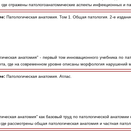
, где отражены патологоанатомические аспекты инфекционных и па
ие:
Патологическая анатомия. Том 1. Общая патология. 2-е издани
гическая анатомия" - первый том инновационного учебника по па
та, где на современном уровне описаны морфология нарушений м
ие:
Патологическая анатомия. Атлас.
гическая анатомия" как базовый труд по патологической анатоми
где рассмотрены общая патологическая анатомия и частная патоло