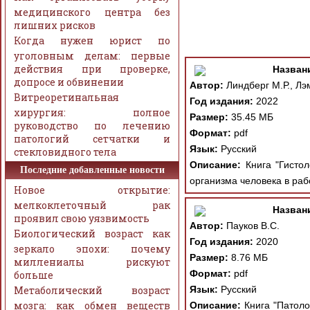
медицинского центра без
лишних рисков
Когда нужен юрист по
уголовным делам: первые
действия при проверке,
Назван
допросе и обвинении
Автор:
Линдберг М.Р., Лэ
Витреоретинальная
Год издания:
2022
хирургия: полное
Размер:
35.45 МБ
руководство по лечению
Формат:
pdf
патологий сетчатки и
Язык:
Русский
стекловидного тела
Описание:
Книга "Гистол
Последние добавленные новости
организма человека в раб
Новое открытие:
мелкоклеточный рак
Назван
проявил свою уязвимость
Автор:
Пауков В.С.
Биологический возраст как
Год издания:
2020
зеркало эпохи: почему
Размер:
8.76 МБ
миллениалы рискуют
Формат:
pdf
больше
Метаболический возраст
Язык:
Русский
мозга: как обмен веществ
Описание:
Книга "Патоло