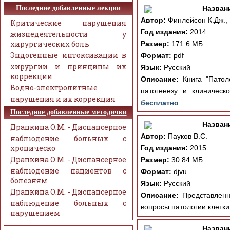
Последние добавленные лекции
Назван
Автор:
Финлейсон К.Дж., 
Критические нарушения
Год издания:
2014
жизнедеятельности у
хирургических боль
Размер:
171.6 МБ
Эндогенные интоксикации в
Формат:
pdf
хирургии и принципы их
Язык:
Русский
коррекции
Описание:
Книга "Патол
Водно-электролитные
патогенезу и клиническ
нарушения и их коррекция
бесплатно
Последние добавленные методички
Назван
Драпкина О.М. - Диспансерное
Автор:
Пауков В.С.
наблюдение больных с
хроническо
Год издания:
2015
Драпкина О.М. - Диспансерное
Размер:
30.84 МБ
наблюдение пациентов с
Формат:
djvu
болезням
Язык:
Русский
Драпкина О.М. - Диспансерное
Описание:
Представленна
наблюдение больных с
вопросы патологии клетки
нарушением
Назван