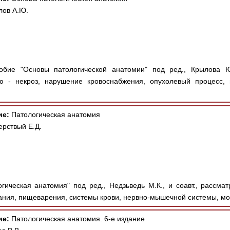
лов А.Ю.
бие "Основы патологической анатомии" под ред., Крылова Ю.
ю - некроз, нарушение кровоснабжения, опухолевый процесс, 
ие:
Патологическая анатомия
ерствый Е.Д.
гическая анатомия" под ред., Недзьведь М.К., и соавт., рассма
ания, пищеварения, системы крови, нервно-мышечной системы, мо
ие:
Патологическая анатомия. 6-е издание