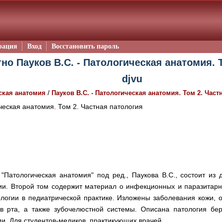
рация
Вход
Восстановить пароль
но Пауков В.С. - Патологическая анатомия. 
djvu
/
ская анатомия
Пауков В.С. - Патологическая анатомия. Том 2. Част
еская анатомия. Том 2. Частная патология
"Патологическая анатомия" под ред., Паукова В.С., состоит из
ии. Второй том содержит материал о инфекционных и паразитарн
логии в педиатрической практике. Изложены заболевания кожи, о
в рта, а также зубочелюстной системы. Описана патология бер
ии. Для студентов-медиков, практикующих врачей.