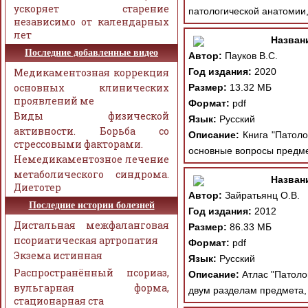
ускоряет старение
патологической анатомии
независимо от календарных
лет
Назван
Последние добавленные видео
Автор:
Пауков В.С.
Медикаментозная коррекция
Год издания:
2020
основных клинических
Размер:
13.32 МБ
проявлений ме
Формат:
pdf
Виды физической
Язык:
Русский
активности. Борьба со
Описание:
Книга "Патоло
стрессовыми факторами.
основные вопросы предме
Немедикаментозное лечение
метаболического синдрома.
Назван
Диетотер
Автор:
Зайратьянц О.В.
Последние истории болезней
Год издания:
2012
Дистальная межфаланговая
Размер:
86.33 МБ
псориатическая артропатия
Формат:
pdf
Экзема истинная
Язык:
Русский
Распространённый псориаз,
Описание:
Атлас "Патоло
вульгарная форма,
двум разделам предмета, 
стационарная ста