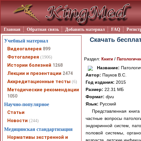
Главная
Обратная связь
Добавить материал
FAQ
Регист
Скачать бесплат
Учебный материал
Видеогалерея
899
Фотогалерея
(1906)
Раздел:
/
Книги
Патологиче
Истории болезней
1268
Название:
Патологич
Лекции и презентации
2474
Автор:
Пауков В.С.
Аккредитационные тесты
(6)
Год издания:
2015
Методические рекомендации
Размер:
22.31 МБ
1050
Формат:
djvu
Язык:
Русский
Научно-популярное
Представленная книга 
Статьи
частные вопросы патолог
Новости
(244)
эндокринной систем, пато
Медицинская стандартизация
половой системы, органо
Нормативы экстренной и
возрасте, детские инфекц