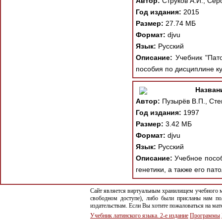
Автор:
Струков А.И., Серо
Год издания:
2015
Размер:
27.74 МБ
Формат:
djvu
Язык:
Русский
Описание:
Учебник "Пато
пособия по дисциплине кур
Назван
Автор:
Пузырёв В.П., Сте
Год издания:
1997
Размер:
3.42 МБ
Формат:
djvu
Язык:
Русский
Описание:
Учебное пособи
генетики, а также его па
Сайт является виртуальным хранилищем учебного ма
свободном доступе), либо были присланы нам по
издательствам. Если Вы хотите пожаловаться на ма
Учебник латинского языка. 2-е издание
Программы