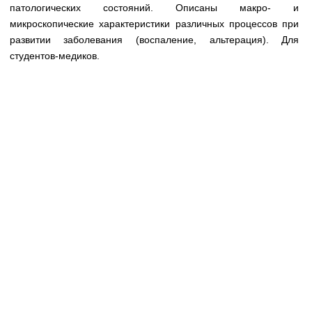
Медицинская стандартизация
патологических состояний. Описаны макро- и
микроскопические характеристики различных процессов при
Нормативы экстренной и неотложной помощи
развитии заболевания (воспаление, альтерация). Для
студентов-медиков.
Нормы лабораторных и инструментальных
исследований
Обратная связь
Добавить материал
FAQ