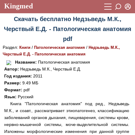
Kingmed
Вход
Скачать бесплатно Недзьведь М.К.,
Учебный материал
Логин (E-mail):
Черствый Е.Д. - Патологическая анатомия
Видеогалерея
899
pdf
Пароль
Фотогалерея
(1906)
Раздел:
/
/
Книги
Патологическая анатомия
Недзьведь М.К.,
Черствый Е.Д. - Патологическая анатомия
Истории болезней
1268
Восстановить пароль
Название:
Патологическая анатомия
Лекции и презентации
2474
Регистрация
Автор:
Недзьведь М.К., Черствый Е.Д.
Год издания:
2011
Вход
Аккредитационные тесты
(6)
Размер:
9.49 МБ
Формат:
pdf
Методические рекомендации
1050
Язык:
Русский
Научно-популярное
Книга "Патологическая анатомия" под ред., Недзьведь
М.К., и соавт., рассматривает этиопатогенез, классификацию
Статьи
заболеваний органов дыхания, пищеварения, системы крови,
нервно-мышечной системы, моче-выделительной системы.
Новости
(244)
Изложены морфологические изменения при данной группе