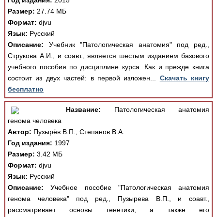
Год издания:
2015
Размер:
27.74 МБ
Формат:
djvu
Язык:
Русский
Описание:
Учебник "Патологическая анатомия" под ред.,
Струкова А.И., и соавт., является шестым изданием базового
учебного пособия по дисциплине курса. Как и прежде книга
состоит из двух частей: в первой изложен...
Скачать книгу
бесплатно
Название:
Патологическая анатомия
генома человека
Автор:
Пузырёв В.П., Степанов В.А.
Год издания:
1997
Размер:
3.42 МБ
Формат:
djvu
Язык:
Русский
Описание:
Учебное пособие "Патологическая анатомия
генома человека" под ред., Пузырева В.П., и соавт.,
рассматривает основы генетики, а также его