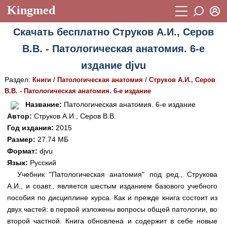
Kingmed
Вход
Скачать бесплатно Струков А.И., Серов
Учебный материал
Логин (E-mail):
В.В. - Патологическая анатомия. 6-е
Видеогалерея
899
издание djvu
Пароль
Фотогалерея
(1906)
Раздел:
/
/
Книги
Патологическая анатомия
Струков А.И., Серов
В.В. - Патологическая анатомия. 6-е издание
Истории болезней
1268
Восстановить пароль
Название:
Патологическая анатомия. 6-е издание
Лекции и презентации
2474
Регистрация
Автор:
Струков А.И., Серов В.В.
Год издания:
2015
Вход
Аккредитационные тесты
(6)
Размер:
27.74 МБ
Формат:
djvu
Методические рекомендации
1050
Язык:
Русский
Научно-популярное
Учебник "Патологическая анатомия" под ред., Струкова
А.И., и соавт., является шестым изданием базового учебного
Статьи
пособия по дисциплине курса. Как и прежде книга состоит из
двух частей: в первой изложены вопросы общей патологии, во
Новости
(244)
второй частной. Книга обновлена и содержит в себе новые