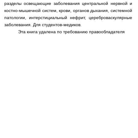
Медицинская стандартизация
разделы освещающие заболевания центральной нервной и
костно-мышечной систем, крови, органов дыхания, системной
Нормативы экстренной и неотложной помощи
патологии, интерстициальный нефрит, цереброваскулярные
заболевания. Для студентов-медиков.
Нормы лабораторных и инструментальных
Эта книга удалена по требованию правообладателя
исследований
Обратная связь
Добавить материал
FAQ