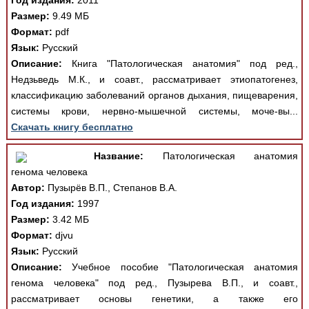
Год издания:
2011
Размер:
9.49 МБ
Формат:
pdf
Язык:
Русский
Описание:
Книга "Патологическая анатомия" под ред.,
Недзьведь М.К., и соавт., рассматривает этиопатогенез,
классификацию заболеваний органов дыхания, пищеварения,
системы крови, нервно-мышечной системы, моче-вы...
Скачать книгу бесплатно
Название:
Патологическая анатомия
генома человека
Автор:
Пузырёв В.П., Степанов В.А.
Год издания:
1997
Размер:
3.42 МБ
Формат:
djvu
Язык:
Русский
Описание:
Учебное пособие "Патологическая анатомия
генома человека" под ред., Пузырева В.П., и соавт.,
рассматривает основы генетики, а также его