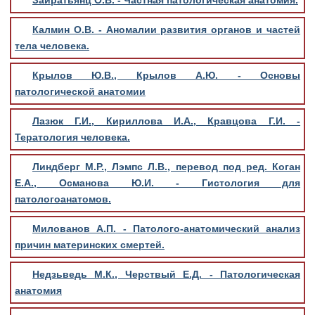
Зайратьянц О.В. - Частная патологическая анатомия.
Калмин О.В. - Аномалии развития органов и частей
тела человека.
Крылов Ю.В., Крылов А.Ю. - Основы
патологической анатомии
Лазюк Г.И., Кириллова И.А., Кравцова Г.И. -
Тератология человека.
Линдберг М.Р., Лэмпс Л.В., перевод под ред. Коган
Е.А., Османова Ю.И. - Гистология для
патологоанатомов.
Милованов А.П. - Патолого-анатомический анализ
причин материнских смертей.
Недзьведь М.К., Черствый Е.Д. - Патологическая
анатомия