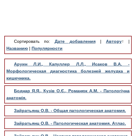
Медицинская стандартизация
Нормативы экстренной и неотложной помощи
Нормы лабораторных и инструментальных
исследований
Сортировать по:
Дате добавления
|
Автору
↑
|
Обратная связь
Названию
|
Популярности
Добавить материал
FAQ
Аруин Л.И., Капуллер Л.Л., Исаков В.А. -
Морфологическая диагностика болезней желудка и
кишечника.
Боднар Я.Я., Кузів О.Є., Романюк А.М. - Патологічна
анатомія.
Зайратьянц О.В. - Общая патологическая анатомия.
Зайратьянц О.В. - Патологическая анатомия. Атлас.