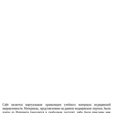
Сайт является виртуальным хранилищем учебного материала медицинской
направленности. Материалы, представленные на данном медицинском портале, были
взяты из Интернета (находятся в свободном доступе), либо были присланы нам