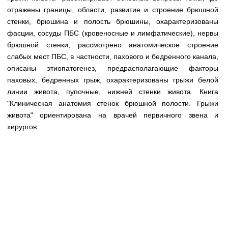
Медицинская стандартизация
отражены границы, области, развитие и строение брюшной
стенки, брюшина и полость брюшины, охарактеризованы
Нормативы экстренной и неотложной помощи
фасции, сосуды ПБС (кровеносные и лимфатические), нервы
Нормы лабораторных и инструментальных
брюшной стенки, рассмотрено анатомическое строение
исследований
слабых мест ПБС, в частности, пахового и бедренного канала,
описаны этиопатогенез, предрасполагающие факторы
Обратная связь
паховых, бедренных грыж, охарактеризованы грыжи белой
Добавить материал
линии живота, пупочные, нижней стенки живота. Книга
FAQ
"Клиническая анатомия стенок брюшной полости. Грыжи
живота" ориентирована на врачей первичного звена и
хирургов.