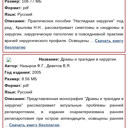
Размер:
108.77 МБ
Формат:
pdf
Язык:
Русский
Описание:
Практическое пособие "Наглядная хирургия" под
ред., Крылова Н.Н., рассматривает симптомы и синдромы в
хирургии, хирургическую патологию в повседневной практике
врачей хирургического профиля. Освещены ...
Скачать книгу
бесплатно
Название:
Драмы и трагедии в хирургии.
Автор:
Назыров Ф.Г., Девятов В.Я.
Год издания:
2005
Размер:
8.56 МБ
Формат:
pdf
Язык:
Русский
Описание:
Представленная монография "Драмы и трагедии в
хирургии" рассматривает актуальные проблемы ранней
релапаротомии, в издании охарактеризована ранняя
релапаротомия при остром аппендиците, освещены ранняя
...
Скачать книгу бесплатно