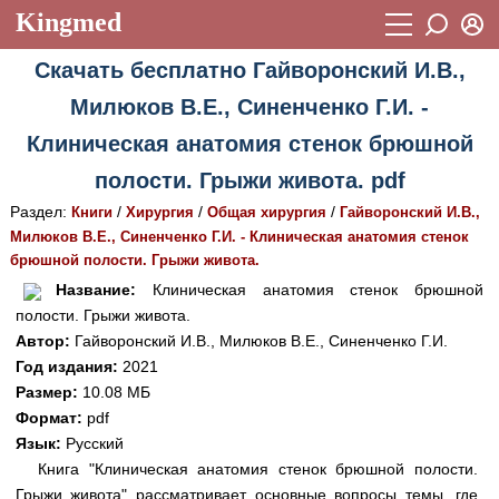
Kingmed
Вход
Скачать бесплатно Гайворонский И.В.,
Учебный материал
Логин (E-mail):
Милюков В.Е., Синенченко Г.И. -
Видеогалерея
899
Клиническая анатомия стенок брюшной
Пароль
Фотогалерея
(1906)
полости. Грыжи живота. pdf
Истории болезней
1268
Раздел:
/
/
/
Книги
Хирургия
Общая хирургия
Гайворонский И.В.,
Восстановить пароль
Милюков В.Е., Синенченко Г.И. - Клиническая анатомия стенок
Лекции и презентации
2474
Регистрация
брюшной полости. Грыжи живота.
Вход
Название:
Клиническая анатомия стенок брюшной
Аккредитационные тесты
(6)
полости. Грыжи живота.
Методические рекомендации
1050
Автор:
Гайворонский И.В., Милюков В.Е., Синенченко Г.И.
Год издания:
2021
Научно-популярное
Размер:
10.08 МБ
Формат:
pdf
Статьи
Язык:
Русский
Новости
(244)
Книга "Клиническая анатомия стенок брюшной полости.
Грыжи живота" рассматривает основные вопросы темы, где