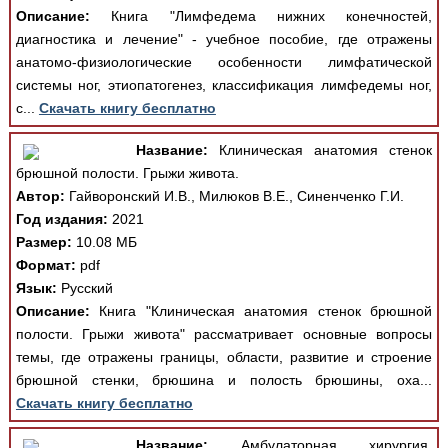
Описание:
Книга "Лимфедема нижних конечностей,
диагностика и лечение" - учебное пособие, где отражены
анатомо-физиологические особенности лимфатической
системы ног, этиопатогенез, классификация лимфедемы ног,
с...
Скачать книгу бесплатно
Название:
Клиническая анатомия стенок
брюшной полости. Грыжи живота.
Автор:
Гайворонский И.В., Милюков В.Е., Синенченко Г.И.
Год издания:
2021
Размер:
10.08 МБ
Формат:
pdf
Язык:
Русский
Описание:
Книга "Клиническая анатомия стенок брюшной
полости. Грыжи живота" рассматривает основные вопросы
темы, где отражены границы, области, развитие и строение
брюшной стенки, брюшина и полость брюшины, оха...
Скачать книгу бесплатно
Название:
Амбулаторная хирургия,