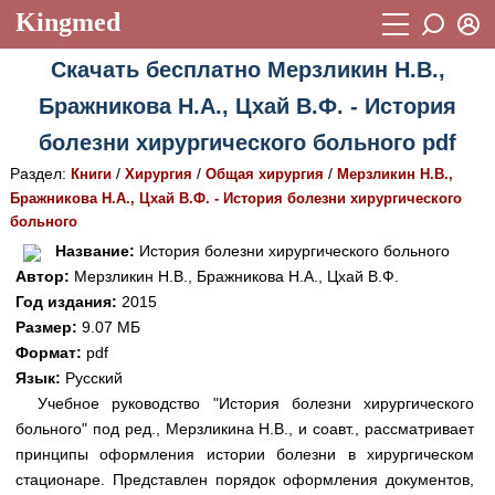
Kingmed
Вход
Скачать бесплатно Мерзликин Н.В.,
Учебный материал
Логин (E-mail):
Бражникова Н.А., Цхай В.Ф. - История
Видеогалерея
899
болезни хирургического больного pdf
Пароль
Фотогалерея
(1906)
Раздел:
/
/
/
Книги
Хирургия
Общая хирургия
Мерзликин Н.В.,
Бражникова Н.А., Цхай В.Ф. - История болезни хирургического
Истории болезней
1268
больного
Восстановить пароль
Лекции и презентации
2474
Регистрация
Название:
История болезни хирургического больного
Автор:
Мерзликин Н.В., Бражникова Н.А., Цхай В.Ф.
Вход
Аккредитационные тесты
(6)
Год издания:
2015
Размер:
9.07 МБ
Методические рекомендации
1050
Формат:
pdf
Научно-популярное
Язык:
Русский
Учебное руководство "История болезни хирургического
Статьи
больного" под ред., Мерзликина Н.В., и соавт., рассматривает
принципы оформления истории болезни в хирургическом
Новости
(244)
стационаре. Представлен порядок оформления документов,