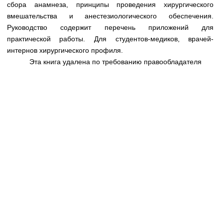
Медицинская стандартизация
сбора анамнеза, принципы проведения хирургического
вмешательства и анестезиологического обеспечения.
Нормативы экстренной и неотложной помощи
Руководство содержит перечень приложений для
практической работы. Для студентов-медиков, врачей-
Нормы лабораторных и инструментальных
интернов хирургического профиля.
исследований
Эта книга удалена по требованию правообладателя
Обратная связь
Добавить материал
FAQ