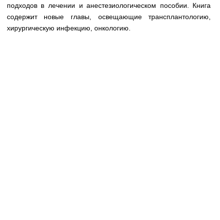
Медицинская стандартизация
подходов в лечении и анестезиологическом пособии. Книга
содержит новые главы, освещающие трансплантологию,
Нормативы экстренной и неотложной помощи
хирургическую инфекцию, онкологию.
Нормы лабораторных и инструментальных
исследований
Обратная связь
Добавить материал
FAQ