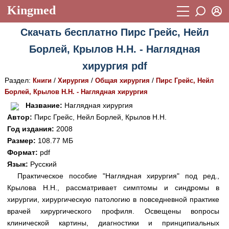
Kingmed
Вход
Скачать бесплатно Пирс Грейс, Нейл
Учебный материал
Логин (E-mail):
Борлей, Крылов Н.Н. - Наглядная
Видеогалерея
899
хирургия pdf
Пароль
Фотогалерея
(1906)
Раздел:
/
/
/
Книги
Хирургия
Общая хирургия
Пирс Грейс, Нейл
Борлей, Крылов Н.Н. - Наглядная хирургия
Истории болезней
1268
Восстановить пароль
Название:
Наглядная хирургия
Лекции и презентации
2474
Регистрация
Автор:
Пирс Грейс, Нейл Борлей, Крылов Н.Н.
Год издания:
2008
Вход
Аккредитационные тесты
(6)
Размер:
108.77 МБ
Формат:
pdf
Методические рекомендации
1050
Язык:
Русский
Научно-популярное
Практическое пособие "Наглядная хирургия" под ред.,
Крылова Н.Н., рассматривает симптомы и синдромы в
Статьи
хирургии, хирургическую патологию в повседневной практике
врачей хирургического профиля. Освещены вопросы
Новости
(244)
клинической картины, диагностики и принципиальных