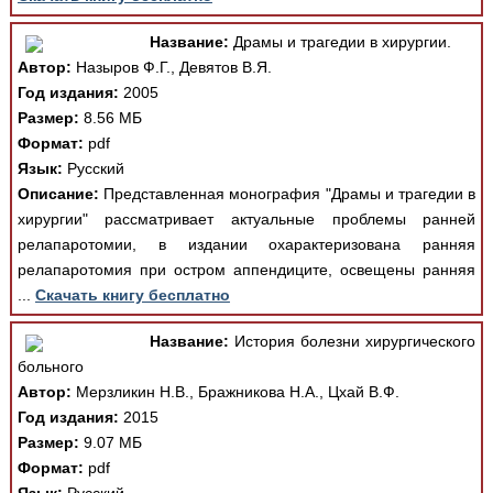
Название:
Драмы и трагедии в хирургии.
Автор:
Назыров Ф.Г., Девятов В.Я.
Год издания:
2005
Размер:
8.56 МБ
Формат:
pdf
Язык:
Русский
Описание:
Представленная монография "Драмы и трагедии в
хирургии" рассматривает актуальные проблемы ранней
релапаротомии, в издании охарактеризована ранняя
релапаротомия при остром аппендиците, освещены ранняя
...
Скачать книгу бесплатно
Название:
История болезни хирургического
больного
Автор:
Мерзликин Н.В., Бражникова Н.А., Цхай В.Ф.
Год издания:
2015
Размер:
9.07 МБ
Формат:
pdf