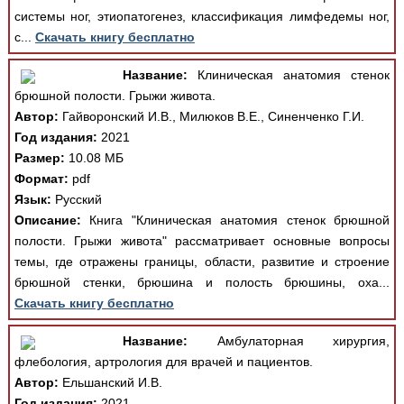
системы ног, этиопатогенез, классификация лимфедемы ног,
с...
Скачать книгу бесплатно
Название:
Клиническая анатомия стенок
брюшной полости. Грыжи живота.
Автор:
Гайворонский И.В., Милюков В.Е., Синенченко Г.И.
Год издания:
2021
Размер:
10.08 МБ
Формат:
pdf
Язык:
Русский
Описание:
Книга "Клиническая анатомия стенок брюшной
полости. Грыжи живота" рассматривает основные вопросы
темы, где отражены границы, области, развитие и строение
брюшной стенки, брюшина и полость брюшины, оха...
Скачать книгу бесплатно
Название:
Амбулаторная хирургия,
флебология, артрология для врачей и пациентов.
Автор:
Ельшанский И.В.
Год издания:
2021