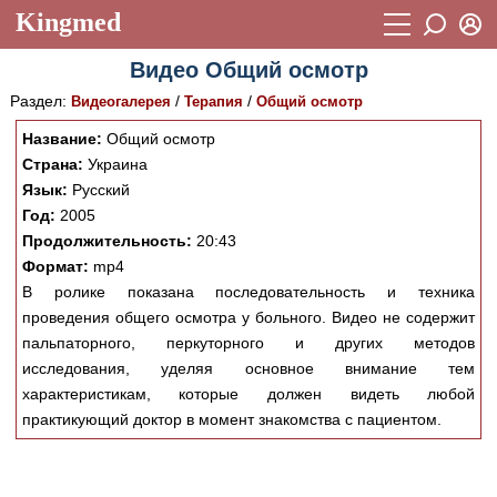
Kingmed
Вход
Видео Общий осмотр
Учебный материал
Логин (E-mail):
Раздел:
/
/
Видеогалерея
Терапия
Общий осмотр
Видеогалерея
899
Название:
Общий осмотр
Пароль
Фотогалерея
Страна:
Украина
(1906)
Язык:
Русский
Истории болезней
1268
Год:
2005
Восстановить пароль
Продолжительность:
20:43
Лекции и презентации
2474
Регистрация
Формат:
mp4
Вход
Аккредитационные тесты
В ролике показана последовательность и техника
(6)
проведения общего осмотра у больного. Видео не содержит
Методические рекомендации
1050
пальпаторного, перкуторного и других методов
исследования, уделяя основное внимание тем
Научно-популярное
характеристикам, которые должен видеть любой
Статьи
практикующий доктор в момент знакомства с пациентом.
Новости
(244)