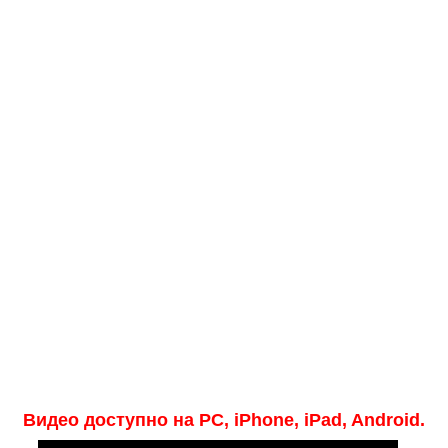
Медицинская стандартизация
Нормативы экстренной и неотложной помощи
Нормы лабораторных и инструментальных
исследований
Обратная связь
Добавить материал
FAQ
Видео доступно на PC, iPhone, iPad, Android.