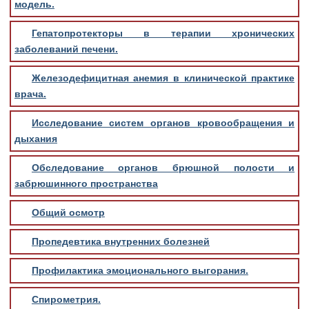
модель.
Гепатопротекторы в терапии хронических
заболеваний печени.
Железодефицитная анемия в клинической практике
врача.
Исследование систем органов кровообращения и
дыхания
Обследование органов брюшной полости и
забрюшинного пространства
Общий осмотр
Пропедевтика внутренних болезней
Профилактика эмоционального выгорания.
Спирометрия.