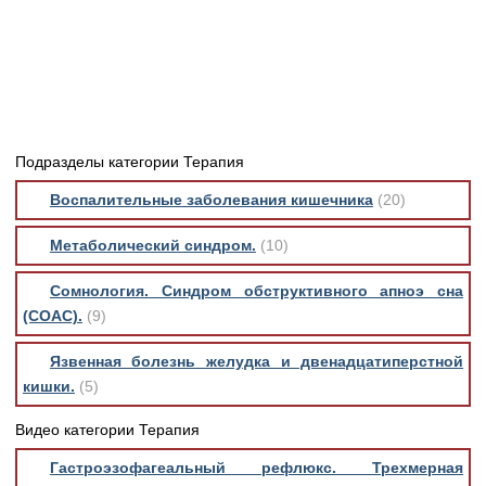
Медицинская стандартизация
Нормативы экстренной и неотложной помощи
Нормы лабораторных и инструментальных
исследований
Обратная связь
Подразделы категории Терапия
Добавить материал
FAQ
Воспалительные заболевания кишечника
(20)
Метаболический синдром.
(10)
Сомнология. Синдром обструктивного апноэ сна
(СОАС).
(9)
Язвенная болезнь желудка и двенадцатиперстной
кишки.
(5)
Видео категории Терапия
Гастроэзофагеальный рефлюкс. Трехмерная