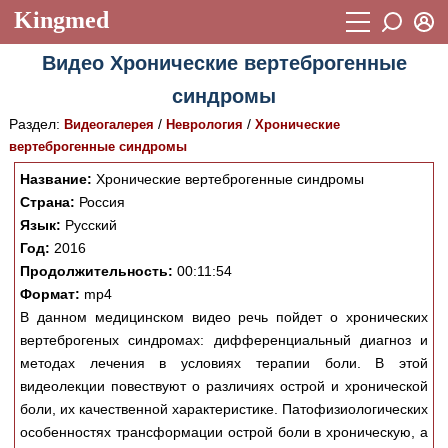
Kingmed
Вход
Видео Хронические вертеброгенные
Учебный материал
Логин (E-mail):
синдромы
Видеогалерея
899
Раздел:
/
/
Видеогалерея
Неврология
Хронические
Пароль
Фотогалерея
вертеброгенные синдромы
(1906)
Название:
Хронические вертеброгенные синдромы
Истории болезней
1268
Страна:
Россия
Восстановить пароль
Лекции и презентации
Язык:
Русский
2474
Регистрация
Год:
2016
Вход
Аккредитационные тесты
(6)
Продолжительность:
00:11:54
Формат:
mp4
Методические рекомендации
1050
В данном медицинском видео речь пойдет о хронических
вертеброгеных синдромах: дифференциальный диагноз и
Научно-популярное
методах лечения в условиях терапии боли. В этой
Статьи
видеолекции повествуют о различиях острой и хронической
боли, их качественной характеристике. Патофизиологических
Новости
(244)
особенностях трансформации острой боли в хроническую, а