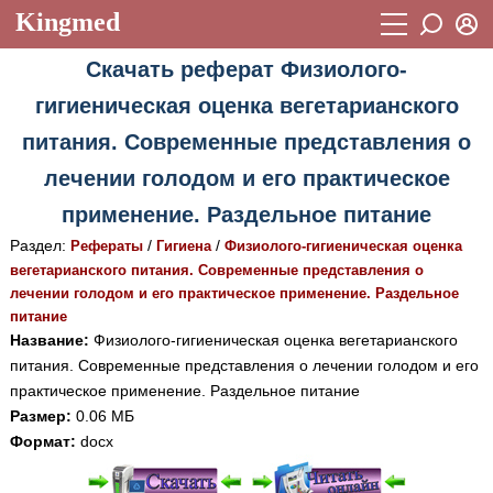
Kingmed
Вход
Скачать реферат Физиолого-
Учебный материал
Логин (E-mail):
гигиеническая оценка вегетарианского
Видеогалерея
899
питания. Современные представления о
Пароль
Фотогалерея
(1906)
лечении голодом и его практическое
Истории болезней
1268
применение. Раздельное питание
Восстановить пароль
Раздел:
/
/
Лекции и презентации
Рефераты
Гигиена
Физиолого-гигиеническая оценка
2474
Регистрация
вегетарианского питания. Современные представления о
Вход
Аккредитационные тесты
(6)
лечении голодом и его практическое применение. Раздельное
питание
Методические рекомендации
1050
Название:
Физиолого-гигиеническая оценка вегетарианского
питания. Современные представления о лечении голодом и его
Научно-популярное
практическое применение. Раздельное питание
Размер:
Статьи
0.06 МБ
Формат:
docx
Новости
(244)