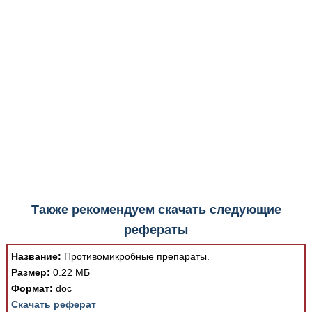
Медицинская стандартизация
Нормативы экстренной и неотложной помощи
Нормы лабораторных и инструментальных
исследований
Обратная связь
Добавить материал
FAQ
Также рекомендуем скачать следующие
рефераты
Название:
Противомикробные препараты.
Размер:
0.22 МБ
Формат:
doc
Скачать реферат