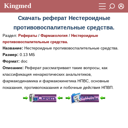
Kingmed
Вход
Скачать реферат Нестероидные
Учебный материал
Логин (E-mail):
противовоспалительные средства.
Видеогалерея
899
Раздел:
/
/
Рефераты
Фармакология
Нестероидные
Пароль
Фотогалерея
противовоспалительные средства.
(1906)
Название:
Нестероидные противовоспалительные средства.
Истории болезней
1268
Размер:
0.13 МБ
Восстановить пароль
Формат:
doc
Лекции и презентации
2474
Регистрация
Описание:
Реферат рассматривает такие вопросы, как
Вход
классификация ненаркотических анальгетиков,
Аккредитационные тесты
(6)
фармакодинамика и фармакокинетика НПВС, основные
Методические рекомендации
1050
показания, противопоказания и побочные действия НПВП.
Научно-популярное
Статьи
При просмотре в режиме "Читать онлайн" возможны
различные ошибки отображения документа в результате
Новости
(244)
отсутствия поддержки Вашим браузером шрифтов и