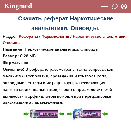
Kingmed
Вход
Скачать реферат Наркотические
Учебный материал
Логин (E-mail):
анальгетики. Опиоиды.
Видеогалерея
899
Раздел:
/
/
Рефераты
Фармакология
Наркотические анальгетики.
Пароль
Фотогалерея
Опиоиды.
(1906)
Название:
Наркотические анальгетики. Опиоиды.
Истории болезней
1268
Размер:
0.28 МБ
Восстановить пароль
Формат:
doc
Лекции и презентации
2474
Регистрация
Описание:
В реферате рассмотрены такие вопросы, как
Вход
механизмы восприятия, проведения и контроля боли,
Аккредитационные тесты
(6)
опиоидные пептиды и их рецепторы, классификация
Методические рекомендации
1050
наркотических анальгетиков, спектр фармакологической
активности морфина, меры помощи при передозировке
Научно-популярное
наркотическими анальгетиками.
Статьи
Новости
(244)
При просмотре в режиме "Читать онлайн" возможны