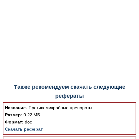
Медицинская стандартизация
Нормативы экстренной и неотложной помощи
Нормы лабораторных и инструментальных
исследований
Обратная связь
Добавить материал
FAQ
Также рекомендуем скачать следующие
рефераты
Название:
Противомикробные препараты.
Размер:
0.22 МБ
Формат:
doc
Скачать реферат