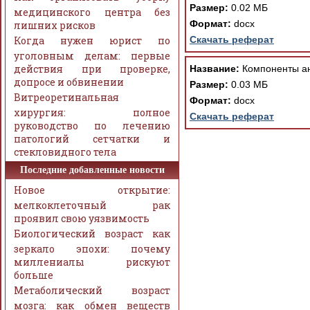
Размер:
0.02 МБ
медицинского центра без
Формат:
docx
лишних рисков
Когда нужен юрист по
Скачать реферат
уголовным делам: первые
действия при проверке,
Название:
Компоненты а
допросе и обвинении
Размер:
0.03 МБ
Витреоретинальная
Формат:
docx
хирургия: полное
Скачать реферат
руководство по лечению
патологий сетчатки и
стекловидного тела
Последние добавленные новости
Новое открытие:
мелкоклеточный рак
проявил свою уязвимость
Биологический возраст как
зеркало эпохи: почему
миллениалы рискуют
больше
Метаболический возраст
мозга: как обмен веществ