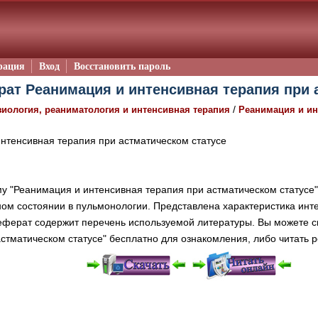
рация
Вход
Восстановить пароль
рат Реанимация и интенсивная терапия при 
/
зиология, реаниматология и интенсивная терапия
Реанимация и ин
нтенсивная терапия при астматическом статусе
у "Реанимация и интенсивная терапия при астматическом статусе
ом состоянии в пульмонологии. Представлена характеристика инт
 Реферат содержит перечень используемой литературы. Вы можете 
стматическом статусе" бесплатно для ознакомления, либо читать 
е "Читать онлайн" возможны различные ошибки отображения 
зером шрифтов и изменения размеров исходных шаблонов. 