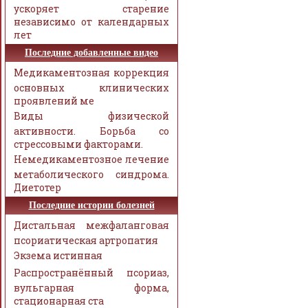
ускоряет старение
независимо от календарных
лет
Последние добавленные видео
Медикаментозная коррекция
основных клинических
проявлений ме
Виды физической
активности. Борьба со
стрессовыми факторами.
Немедикаментозное лечение
метаболического синдрома.
Диетотер
Последние истории болезней
Дистальная межфаланговая
псориатическая артропатия
Экзема истинная
Распространённый псориаз,
вульгарная форма,
стационарная ста