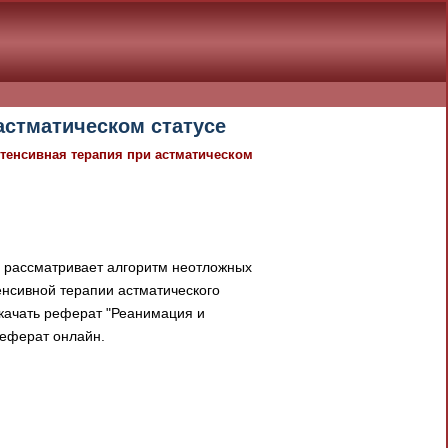
астматическом статусе
тенсивная терапия при астматическом
" рассматривает алгоритм неотложных
енсивной терапии астматического
скачать реферат "Реанимация и
реферат онлайн.
документа в результате отсутствия
При скачивании документа данная