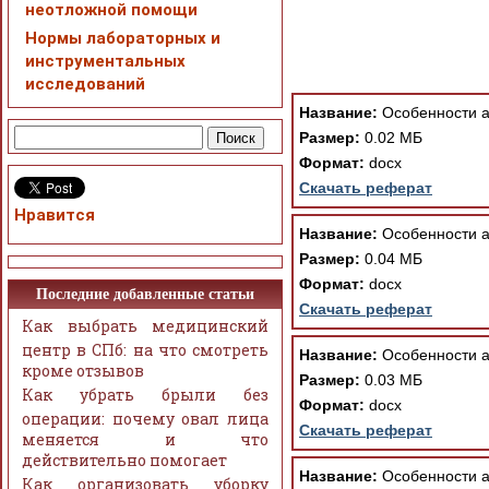
неотложной помощи
ошибка устраняется Ва
Нормы лабораторных и
инструментальных
исследований
Название:
Особенности а
Размер:
0.02 МБ
Формат:
docx
Скачать реферат
Нравится
Название:
Особенности а
Размер:
0.04 МБ
Формат:
docx
Последние добавленные статьи
Скачать реферат
Как выбрать медицинский
центр в СПб: на что смотреть
Название:
Особенности а
кроме отзывов
Размер:
0.03 МБ
Как убрать брыли без
Формат:
docx
операции: почему овал лица
Скачать реферат
меняется и что
действительно помогает
Название:
Особенности ан
Как организовать уборку