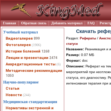
Главная
Обратная связь
Добавить материал
FAQ
Регист
Скачать рефе
Учебный материал
Видеогалерея
Раздел:
/
899
Рефераты
Анесте
статусе
Фотогалерея
(1906)
Название:
Реанимация и и
Истории болезней
1268
Размер:
0.07 МБ
Лекции и презентации
2474
Формат:
doc
Аккредитационные тесты
(6)
Описание:
Реферат на тем
Методические рекомендации
мероприятий при неотложн
1050
статуса, его диагностику.
Научно-популярное
интенсивная терапия при а
Статьи
Новости
(244)
Медицинская стандартизация
При просмотре в режим
Нормативы экстренной и
поддержки Вашим брау