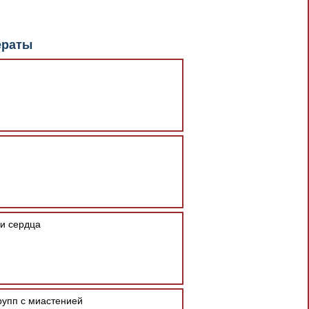
ераты
и сердца
рупп с миастенией