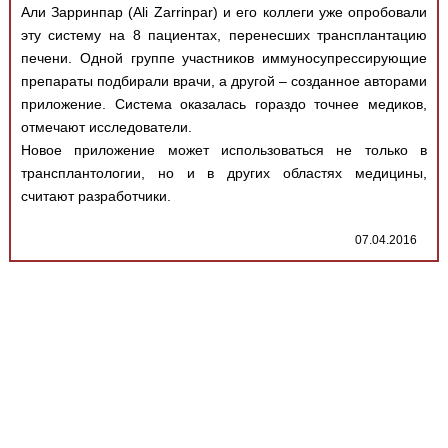
Медицинская стандартизация
Али Зарринпар (Ali Zarrinpar) и его коллеги уже опробовали
эту систему на 8 пациентах, перенесших трансплантацию
Нормативы экстренной и неотложной помощи
печени. Одной группе участников иммуносупрессирующие
препараты подбирали врачи, а другой – созданное авторами
Нормы лабораторных и инструментальных
приложение. Система оказалась гораздо точнее медиков,
исследований
отмечают исследователи.
Обратная связь
Новое приложение может использоваться не только в
Добавить материал
трансплантологии, но и в других областях медицины,
FAQ
считают разработчики.
07.04.2016