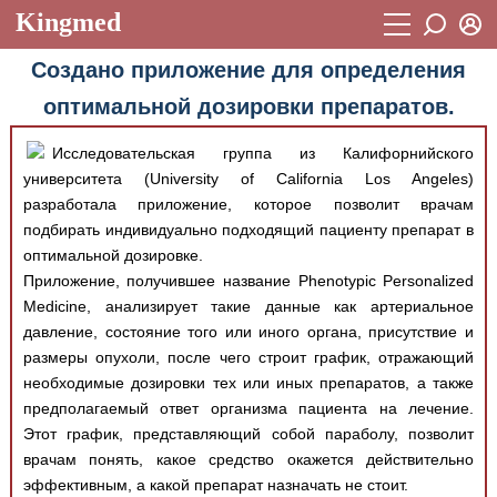
Kingmed
Вход
Создано приложение для определения
Учебный материал
Логин (E-mail):
оптимальной дозировки препаратов.
Видеогалерея
899
Исследовательская группа из Калифорнийского
Пароль
Фотогалерея
(1906)
университета (University of California Los Angeles)
разработала приложение, которое позволит врачам
Истории болезней
1268
Восстановить пароль
подбирать индивидуально подходящий пациенту препарат в
Лекции и презентации
2474
Регистрация
оптимальной дозировке.
Приложение, получившее название Phenotypic Personalized
Вход
Аккредитационные тесты
(6)
Medicine, анализирует такие данные как артериальное
давление, состояние того или иного органа, присутствие и
Методические рекомендации
1050
размеры опухоли, после чего строит график, отражающий
Научно-популярное
необходимые дозировки тех или иных препаратов, а также
предполагаемый ответ организма пациента на лечение.
Статьи
Этот график, представляющий собой параболу, позволит
врачам понять, какое средство окажется действительно
Новости
(244)
эффективным, а какой препарат назначать не стоит.