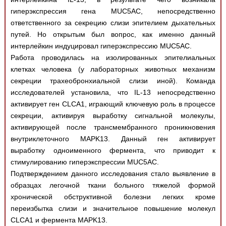
Медицинская стандартизация
гиперэкспрессия гена MUC5AC, непосредственно
Нормативы экстренной и неотложной помощи
ответственного за секрецию слизи эпителием дыхательных
путей. Но открытым был вопрос, как именно данный
Нормы лабораторных и инструментальных
интерлейкин индуцировал гиперэкспрессию MUC5AC.
исследований
Работа проводилась на изолированных эпителиальных
клетках человека (у лабораторных животных механизм
Обратная связь
секреции трахеобронхиальной слизи иной). Команда
Добавить материал
исследователей установила, что IL-13 непосредственно
FAQ
активирует ген CLCA1, играющий ключевую роль в процессе
секреции, активируя выработку сигнальной молекулы,
активирующей после трансмембранного проникновения
внутриклеточного MAPK13. Данный ген активирует
выработку одноименного фермента, что приводит к
стимулированию гиперэкспрессии MUC5AC.
Подтверждением данного исследования стало выявление в
образцах легочной ткани больного тяжелой формой
хронической обструктивной болезни легких кроме
переизбытка слизи и значительное повышение молекул
CLCA1 и фермента MAPK13.