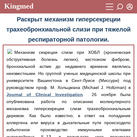
Kingmed
Вход
Раскрыт механизм гиперсекреции
Учебный материал
Логин (E-mail):
трахеобронхиальной слизи при тяжелой
Видеогалерея
899
респираторной патологии.
Пароль
Фотогалерея
(1906)
Механизм секреции слизи при ХОБЛ (хроническая
Истории болезней
1268
обструктивная болезнь легких), кистозном фиброзе,
Восстановить пароль
бронхиальной астме до недавнего времени являлись
Лекции и презентации
2474
Регистрация
неизвестными. Но группой ученых медицинской школы при
Вход
Аккредитационные тесты
университете Вашингтона в Сент-Луисе (Миссури) под
(6)
руководством проф. М. Хольцмана (Michael J. Holtzman) в
Методические рекомендации
1050
Journal of Clinical Investigation
26 ноября была
опубликована работа по описанию молекулярного
Научно-популярное
механизма гиперсекреции слизи трахеобронхиальным
Статьи
деревом. Как было известно, в ответ на попадание
аллергена или вируса в дыхательные пути происходило
Новости
(244)
избыточное производство иммунными клетками
интерлейкина IL-13, в результате чего возникала