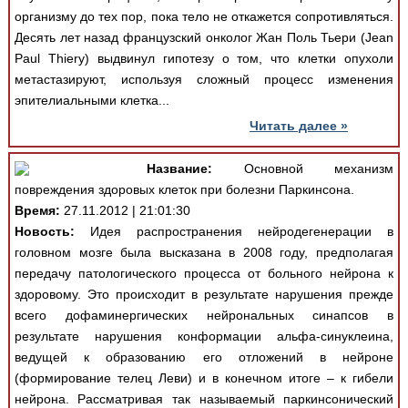
организму до тех пор, пока тело не откажется сопротивляться.
Десять лет назад французский онколог Жан Поль Тьери (Jean
Paul Thiery) выдвинул гипотезу о том, что клетки опухоли
метастазируют, используя сложный процесс изменения
эпителиальными клетка...
Читать далее »
Название:
Основной механизм
повреждения здоровых клеток при болезни Паркинсона.
Время:
27.11.2012 | 21:01:30
Новость:
Идея распространения нейродегенерации в
головном мозге была высказана в 2008 году, предполагая
передачу патологического процесса от больного нейрона к
здоровому. Это происходит в результате нарушения прежде
всего дофаминергических нейрональных синапсов в
результате нарушения конформации альфа-синуклеина,
ведущей к образованию его отложений в нейроне
(формирование телец Леви) и в конечном итоге – к гибели
нейрона. Рассматривая так называемый паркинсонический