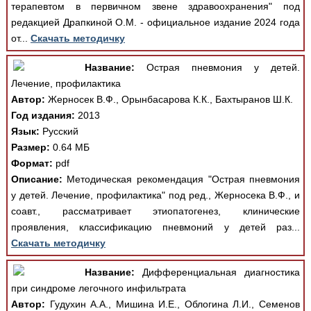
терапевтом в первичном звене здравоохранения" под
редакцией Драпкиной О.М. - официальное издание 2024 года
от...
Скачать методичку
Название:
Острая пневмония у детей.
Лечение, профилактика
Автор:
Жерносек В.Ф., Орынбасарова К.К., Бахтыранов Ш.К.
Год издания:
2013
Язык:
Русский
Размер:
0.64 МБ
Формат:
pdf
Описание:
Методическая рекомендация "Острая пневмония
у детей. Лечение, профилактика" под ред., Жерносека В.Ф., и
соавт., рассматривает этиопатогенез, клинические
проявления, классификацию пневмоний у детей раз...
Скачать методичку
Название:
Дифференциальная диагностика
при синдроме легочного инфильтрата
Автор:
Гудухин А.А., Мишина И.Е., Облогина Л.И., Семенов