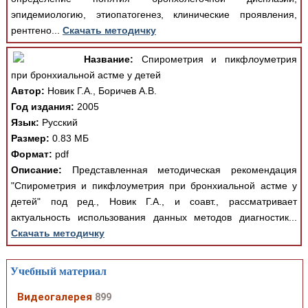
эпидемиологию, этиопатогенез, клинические проявления,
рентгено...
Скачать методичку
Название:
Спирометрия и пикфлоуметрия
при бронхиальной астме у детей
Автор:
Новик Г.А., Боричев А.В.
Год издания:
2005
Язык:
Русский
Размер:
0.83 МБ
Формат:
pdf
Описание:
Представленная методическая рекомендация
"Спирометрия и пикфлоуметрия при бронхиальной астме у
детей" под ред., Новик Г.А., и соавт., рассматривает
актуальность использования данных методов диагностик...
Скачать методичку
Учебный материал
Видеогалерея
899