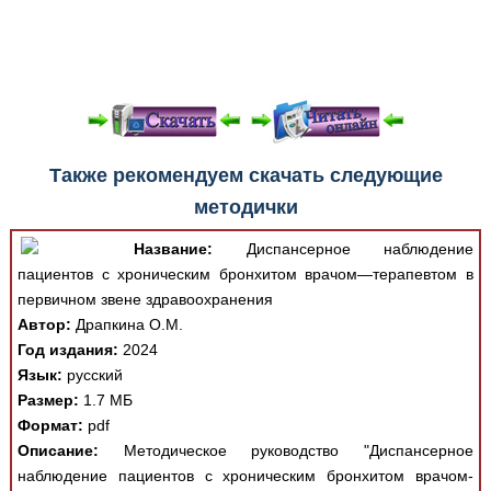
При просмотре в режиме "Читать онлайн" возможны
Также рекомендуем скачать следующие
различные ошибки отображения документа в результате
методички
отсутствия поддержки Вашим браузером шрифтов и
изменения размеров исходных шаблонов. При
Название:
Диспансерное наблюдение
скачивании документа данная ошибка устраняется Вашим
пациентов с хроническим бронхитом врачом—терапевтом в
программным обеспечением автоматически.
первичном звене здравоохранения
Автор:
Драпкина О.М.
Год издания:
2024
Язык:
русский
Размер:
1.7 МБ
Формат:
pdf
Описание:
Методическое руководство "Диспансерное
наблюдение пациентов с хроническим бронхитом врачом-