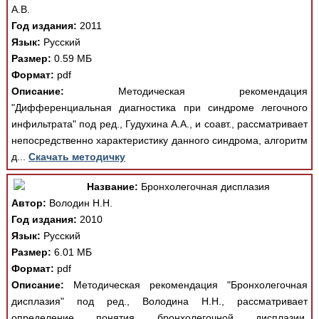
А.В.
Год издания:
2011
Язык:
Русский
Размер:
0.59 МБ
Формат:
pdf
Описание:
Методическая рекомендация
"Дифференциальная диагностика при синдроме легочного
инфильтрата" под ред., Гудухина А.А., и соавт., рассматривает
непосредственно характеристику данного синдрома, алгоритм
д...
Скачать методичку
Название:
Бронхолегочная дисплазия
Автор:
Володин Н.Н.
Год издания:
2010
Язык:
Русский
Размер:
6.01 МБ
Формат:
pdf
Описание:
Методическая рекомендация "Бронхолегочная
дисплазия" под ред., Володина Н.Н., рассматривает
определение понятия бронхолегочной дисплазии,