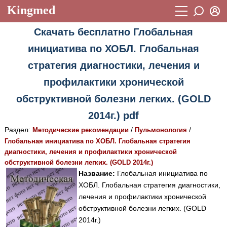
Kingmed
Вход
Скачать бесплатно Глобальная
Учебный материал
Логин (E-mail):
инициатива по ХОБЛ. Глобальная
Видеогалерея
899
стратегия диагностики, лечения и
Пароль
Фотогалерея
(1906)
профилактики хронической
Истории болезней
1268
обструктивной болезни легких. (GOLD
Восстановить пароль
Лекции и презентации
2014г.) pdf
2474
Регистрация
Раздел:
Вход
/
/
Методические рекомендации
Пульмонология
Аккредитационные тесты
(6)
Глобальная инициатива по ХОБЛ. Глобальная стратегия
диагностики, лечения и профилактики хронической
Методические рекомендации
1050
обструктивной болезни легких. (GOLD 2014г.)
Научно-популярное
Название:
Глобальная инициатива по
ХОБЛ. Глобальная стратегия диагностики,
Статьи
лечения и профилактики хронической
обструктивной болезни легких. (GOLD
Новости
(244)
2014г.)