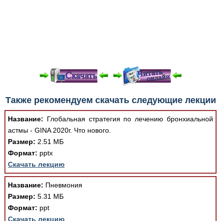
При просмотре в режиме "Читать онлайн" возможны
Также рекомендуем скачать следующие лекции
различные ошибки отображения документа в результате
отсутствия поддержки Вашим браузером шрифтов и
Название:
Глобальная стратегия по лечению бронхиальной
изменения размеров исходных шаблонов. При
астмы - GINA 2020г. Что нового.
скачивании документа данная ошибка устраняется Вашим
Размер:
2.51 МБ
программным обеспечением автоматически.
Формат:
pptx
Скачать лекцию
Название:
Пневмония
Размер:
5.31 МБ
Формат:
ppt
Скачать лекцию