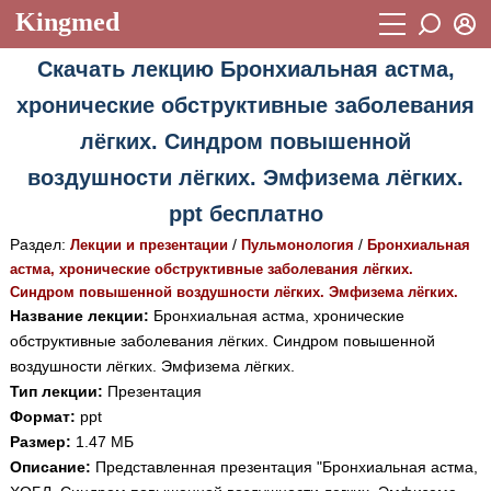
Kingmed
Вход
Скачать лекцию Бронхиальная астма,
Учебный материал
Логин (E-mail):
хронические обструктивные заболевания
Видеогалерея
899
лёгких. Синдром повышенной
Пароль
Фотогалерея
(1906)
воздушности лёгких. Эмфизема лёгких.
Истории болезней
1268
ppt бесплатно
Восстановить пароль
Раздел:
/
/
Лекции и презентации
Лекции и презентации
Пульмонология
Бронхиальная
2474
Регистрация
астма, хронические обструктивные заболевания лёгких.
Вход
Аккредитационные тесты
(6)
Синдром повышенной воздушности лёгких. Эмфизема лёгких.
Название лекции:
Бронхиальная астма, хронические
Методические рекомендации
1050
обструктивные заболевания лёгких. Синдром повышенной
воздушности лёгких. Эмфизема лёгких.
Научно-популярное
Тип лекции:
Презентация
Статьи
Формат:
ppt
Размер:
1.47 МБ
Новости
(244)
Описание:
Представленная презентация "Бронхиальная астма,