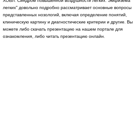
ХОБЛ. Синдром повышенной воздушности легких. Эмфизема
Медицинская стандартизация
легких" довольно подробно рассматривает основные вопросы
Нормативы экстренной и неотложной помощи
представленных нозологий, включая определение понятий,
клиническую картину и диагностические критерии и другие. Вы
Нормы лабораторных и инструментальных
можете либо скачать презентацию на нашем портале для
исследований
ознакомления, либо читать презентацию онлайн.
Обратная связь
Добавить материал
FAQ