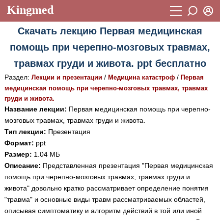
Kingmed
Вход
Скачать лекцию Первая медицинская
Учебный материал
Логин (E-mail):
помощь при черепно-мозговых травмах,
Видеогалерея
899
травмах груди и живота. ppt бесплатно
Пароль
Фотогалерея
(1906)
Раздел:
/
/
Лекции и презентации
Медицина катастроф
Первая
медицинская помощь при черепно-мозговых травмах, травмах
Истории болезней
1268
груди и живота.
Восстановить пароль
Название лекции:
Первая медицинская помощь при черепно-
Лекции и презентации
2474
Регистрация
мозговых травмах, травмах груди и живота.
Вход
Аккредитационные тесты
(6)
Тип лекции:
Презентация
Формат:
ppt
Методические рекомендации
1050
Размер:
1.04 МБ
Описание:
Представленная презентация "Первая медицинская
Научно-популярное
помощь при черепно-мозговых травмах, травмах груди и
Статьи
живота" довольно кратко рассматривает определение понятия
"травма" и основные виды травм рассматриваемых областей,
Новости
(244)
описывая симптоматику и алгоритм действий в той или иной