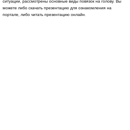
ситуации, рассмотрены основные виды повязок на голову. Вы
Медицинская стандартизация
можете либо скачать презентацию для ознакомления на
Нормативы экстренной и неотложной помощи
портале, либо читать презентацию онлайн.
Нормы лабораторных и инструментальных
исследований
Обратная связь
Добавить материал
FAQ