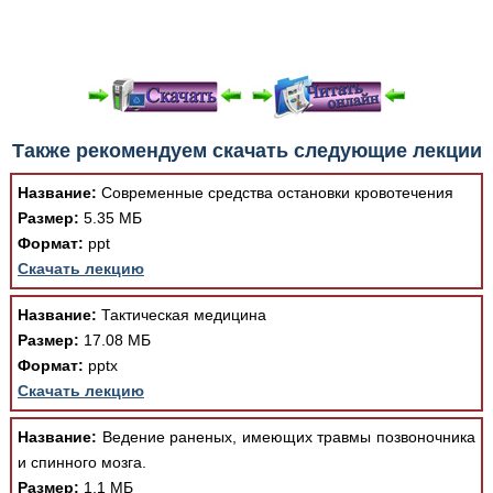
При просмотре в режиме "Читать онлайн" возможны
Также рекомендуем скачать следующие лекции
различные ошибки отображения документа в результате
отсутствия поддержки Вашим браузером шрифтов и
Название:
Современные средства остановки кровотечения
изменения размеров исходных шаблонов. При
Размер:
5.35 МБ
скачивании документа данная ошибка устраняется Вашим
Формат:
ppt
программным обеспечением автоматически.
Скачать лекцию
Название:
Тактическая медицина
Размер:
17.08 МБ
Формат:
pptx
Скачать лекцию
Название:
Ведение раненых, имеющих травмы позвоночника
и спинного мозга.
Размер:
1.1 МБ