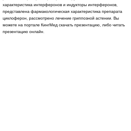
Медицинская стандартизация
характеристика интерферонов и индукторы интерферонов,
представлена фармакологическая характеристика препарата
Нормативы экстренной и неотложной помощи
циклоферон, рассмотрено лечение гриппозной астении. Вы
Нормы лабораторных и инструментальных
можете на портале КингМед скачать презентацию, либо читать
исследований
презентацию онлайн.
Обратная связь
Добавить материал
FAQ