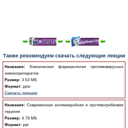
При просмотре в режиме "Читать онлайн" возможны
Также рекомендуем скачать следующие лекции
различные ошибки отображения документа в результате
отсутствия поддержки Вашим браузером шрифтов и
Название:
Клиническая фармакология противовирусных
изменения размеров исходных шаблонов. При
химиопрепаратов
скачивании документа данная ошибка устраняется Вашим
Размер:
3.53 МБ
программным обеспечением автоматически.
Формат:
pptx
Скачать лекцию
Название:
Современная антимикробная и противогрибковая
терапия
Размер:
4.78 МБ
Формат:
ppt