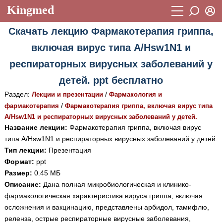
Kingmed
Вход
Скачать лекцию Фармакотерапия гриппа,
Учебный материал
Логин (E-mail):
включая вирус типа А/Hsw1N1 и
Видеогалерея
899
респираторных вирусных заболеваний у
Пароль
Фотогалерея
(1906)
детей. ppt бесплатно
Истории болезней
1268
Раздел:
/
Лекции и презентации
Фармакология и
Восстановить пароль
/
фармакотерапия
Фармакотерапия гриппа, включая вирус типа
Лекции и презентации
2474
Регистрация
А/Hsw1N1 и респираторных вирусных заболеваний у детей.
Вход
Название лекции:
Фармакотерапия гриппа, включая вирус
Аккредитационные тесты
(6)
типа А/Hsw1N1 и респираторных вирусных заболеваний у детей.
Методические рекомендации
Тип лекции:
Презентация
1050
Формат:
ppt
Научно-популярное
Размер:
0.45 МБ
Описание:
Дана полная микробиологическая и клинико-
Статьи
фармакологическая характеристика вируса гриппа, включая
Новости
осложнения и вакцинацию, представлены арбидол, тамифлю,
(244)
реленза, острые респираторные вирусные заболевания,