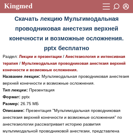
Kingmed
Вход
Скачать лекцию Мультимодальная
Учебный материал
Логин (E-mail):
проводниковая анестезия верхней
Видеогалерея
899
конечности и возможные осложнения.
Пароль
Фотогалерея
(1906)
pptx бесплатно
Истории болезней
1268
Раздел:
/
Лекции и презентации
Анестезиология и интенсивная
Восстановить пароль
/
терапия
Мультимодальная проводниковая анестезия верхней
Лекции и презентации
2474
Регистрация
конечности и возможные осложнения.
Вход
Название лекции:
Мультимодальная проводниковая анестезия
Аккредитационные тесты
(6)
верхней конечности и возможные осложнения.
Методические рекомендации
Тип лекции:
Презентация
1050
Формат:
pptx
Научно-популярное
Размер:
26.75 МБ
Описание:
Презентация "Мультимодальная проводниковая
Статьи
анестезия верхней конечности и возможные осложнения" по
Новости
анестезиологии рассматривает историю развития
(244)
мультимодальной проводниковой анестезии, представлена