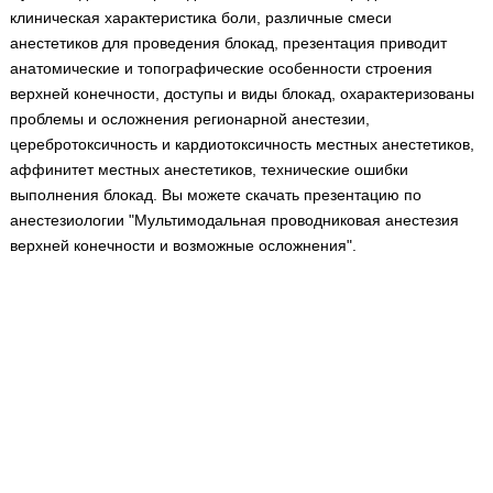
Медицинская стандартизация
клиническая характеристика боли, различные смеси
анестетиков для проведения блокад, презентация приводит
Нормативы экстренной и неотложной помощи
анатомические и топографические особенности строения
Нормы лабораторных и инструментальных
верхней конечности, доступы и виды блокад, охарактеризованы
исследований
проблемы и осложнения регионарной анестезии,
церебротоксичность и кардиотоксичность местных анестетиков,
Обратная связь
аффинитет местных анестетиков, технические ошибки
Добавить материал
выполнения блокад. Вы можете скачать презентацию по
FAQ
анестезиологии "Мультимодальная проводниковая анестезия
верхней конечности и возможные осложнения".